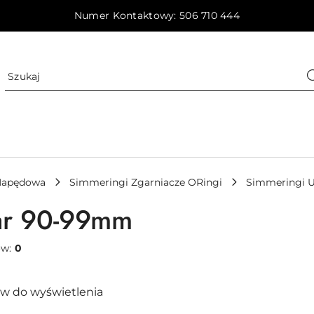
Numer Kontaktowy: 506 710 444
Napędowa
Simmeringi Zgarniacze ORingi
Simmeringi U
ar 90-99mm
ów:
0
w do wyświetlenia