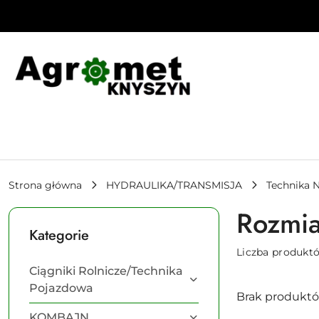
Przejdź do treści głównej
Przejdź do wyszukiwarki
Przejdź do moje konto
Przejdź do menu głównego
Przejdź do stopki
Strona główna
HYDRAULIKA/TRANSMISJA
Technika 
Rozmi
Kategorie
Liczba produkt
Ciągniki Rolnicze/Technika
Pojazdowa
Brak produktó
KOMBAJN