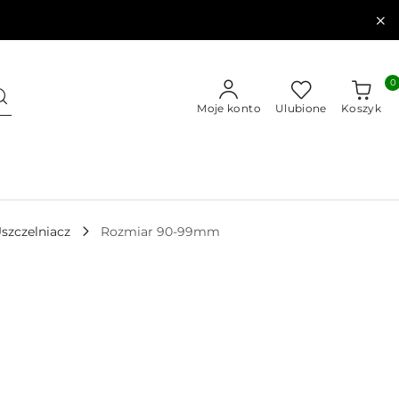
0
Moje konto
Ulubione
Koszyk
szczelniacz
Rozmiar 90-99mm