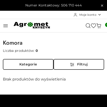
Przejdź do treści głównej
Przejdź do wyszukiwarki
Przejdź do moje konto
Przejdź do menu głównego
Przejdź do stopki
Numer Kontaktowy: 506 710 444
Moje konto
Komora
Liczba produktów:
0
Kategorie
Filtruj
Brak produktów do wyświetlenia