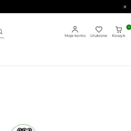
0
Moje konto
Ulubione
Koszyk