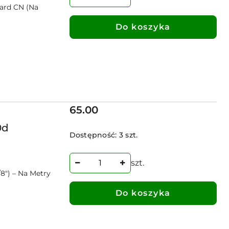
dard CN (Na
Do koszyka
Cena:
65.00
0d
Dostępność:
3 szt.
szt.
8") – Na Metry
Do koszyka