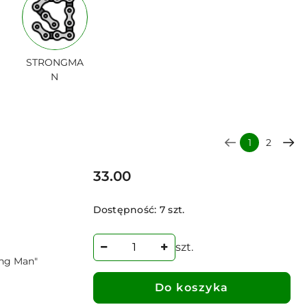
STRONGMA
N
1
2
Cena:
33.00
Dostępność:
7 szt.
szt.
ng Man"
Do koszyka