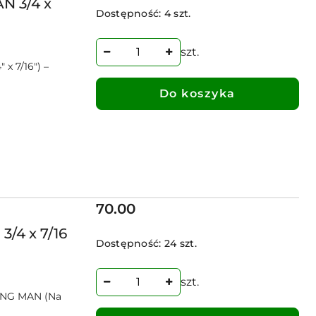
N 3/4 x
Dostępność:
4 szt.
szt.
x 7/16") –
Do koszyka
Cena:
70.00
/4 x 7/16
Dostępność:
24 szt.
szt.
RONG MAN (Na