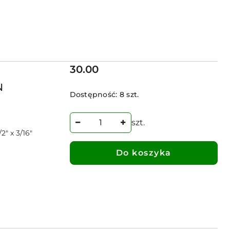
Cena:
30.00
N
Dostępność:
8 szt.
szt.
" x 3/16"
Do koszyka