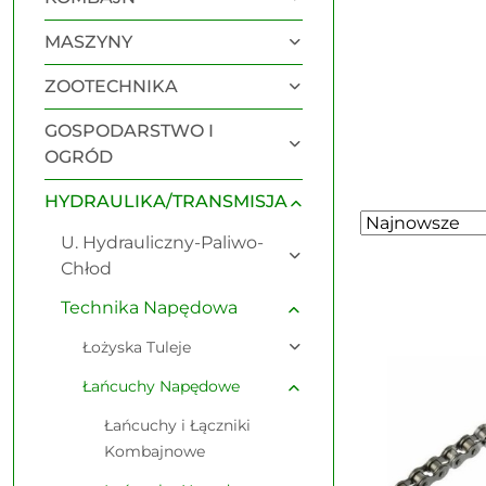
MASZYNY
ZOOTECHNIKA
GOSPODARSTWO I
OGRÓD
HYDRAULIKA/TRANSMISJA
Zastosowano
Sortuj
U. Hydrauliczny-Paliwo-
według
sortowanie:
Chłod
Najnowsze.
Technika Napędowa
Łożyska Tuleje
Łańcuchy Napędowe
Łańcuchy i Łączniki
Kombajnowe