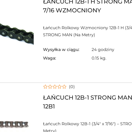
ŁAŃCUCH 12B-1 H STRONG MA
7/16 WZMOCNIONY
Łańcuch Rolkowy Wzmocniony 12B-1 H (3/4" 
STRONG MAN (Na Metry)
Wysyłka w ciągu:
24 godziny
Waga:
0.15 kg.
(0)
ŁAŃCUCH 12B-1 STRONG MAN 3
12B1
Łańcuch Rolkowy 12B-1 (3/4" x 7/16") – ST
Metry)