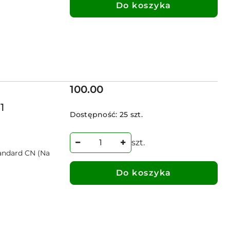
Do koszyka
Cena:
100.00
1
Dostępność:
25 szt.
szt.
tandard CN (Na
Do koszyka