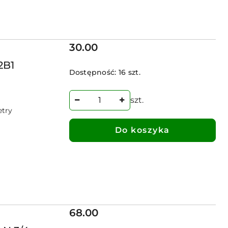
Cena:
30.00
2B1
Dostępność:
16 szt.
szt.
etry
Do koszyka
Cena:
68.00