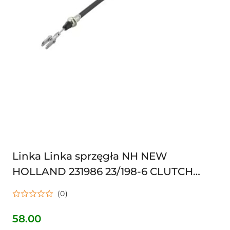
Linka Linka sprzęgła NH NEW
HOLLAND 231986 23/198-6 CLUTCH
CABLE M24 L-480 5111879 , 5120399 ,
(0)
FA5120399 FIAT
58.00
Cena: