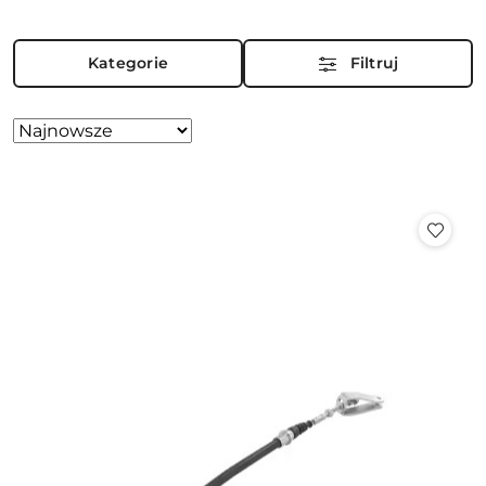
Kategorie
Filtruj
Zastosowano
Sortuj
według
sortowanie:
Najnowsze.