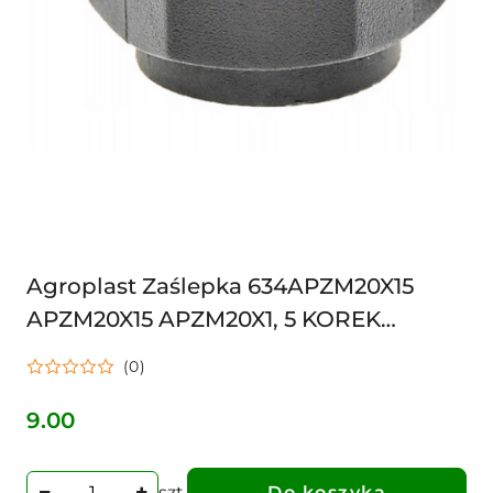
Agroplast Zaślepka 634APZM20X15
APZM20X15 APZM20X1, 5 KOREK
KRAŃCOWY OPRYSKIWACZ
(0)
9.00
Cena:
szt.
Do koszyka