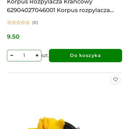
Korpus Rozpylacza Krańcowy
62904027046001 Korpus rozpylacza
krańcowy kpl. z zaworem antykapacza
(0)
9.50
Cena:
szt.
Do koszyka