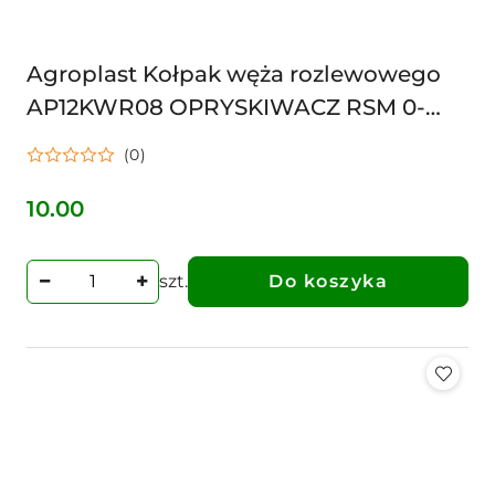
Agroplast Kołpak węża rozlewowego
AP12KWR08 OPRYSKIWACZ RSM 0-
108/08 010808 ARAG
(0)
10.00
Cena:
szt.
Do koszyka