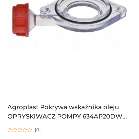
Agroplast Pokrywa wskaźnika oleju
OPRYSKIWACZ POMPY 634AP20DW
221162 P-100 / P-110D
(0)