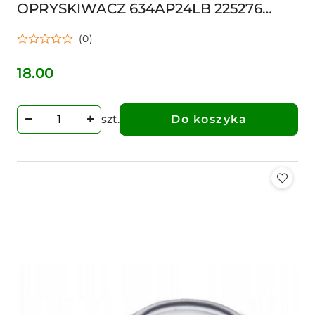
OPRYSKIWACZ 634AP24LB 225276
Łącznik belki opryskiwacza łączony
(0)
nakrętką z gwintem M20x1,5 kom
18.00
Cena:
szt.
Do koszyka