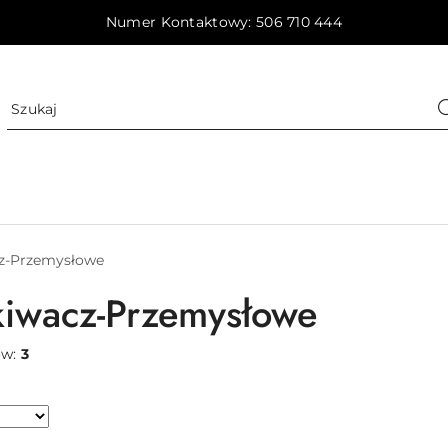
Numer Kontaktowy: 506 710 444
z-Przemysłowe
iwacz-Przemysłowe
ów:
3