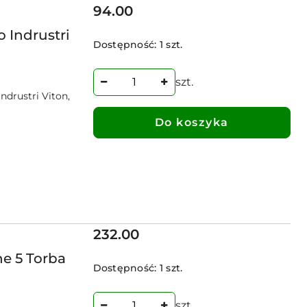
Cena:
94.00
 Indrustri
Dostępność:
1 szt.
szt.
ndrustri Viton,
Do koszyka
Cena:
232.00
ne 5 Torba
Dostępność:
1 szt.
szt.