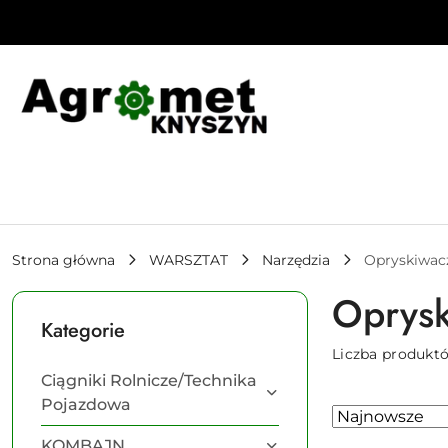
Przejdź do treści głównej
Przejdź do wyszukiwarki
Przejdź do moje konto
Przejdź do menu głównego
Przejdź do stopki
Strona główna
WARSZTAT
Narzędzia
Opryskiwac
Oprysk
Kategorie
Liczba produkt
Ciągniki Rolnicze/Technika
Pojazdowa
Zastosowano
Sortuj
według
sortowanie:
KOMBAJN