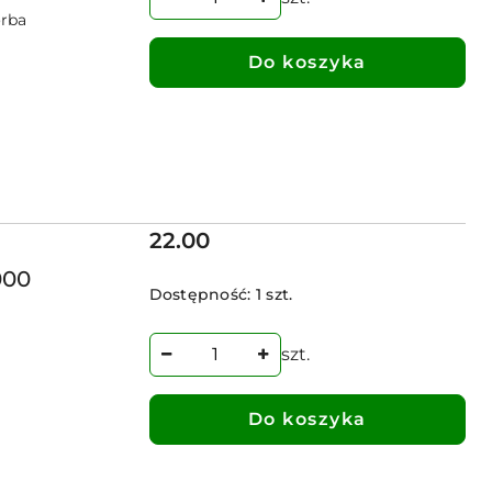
orba
Do koszyka
Cena:
22.00
000
Dostępność:
1 szt.
szt.
Do koszyka