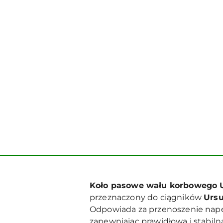
Koło pasowe wału korbowego U
przeznaczony do ciągników
Ursu
Odpowiada za przenoszenie napę
zapewniając prawidłową i stabilną