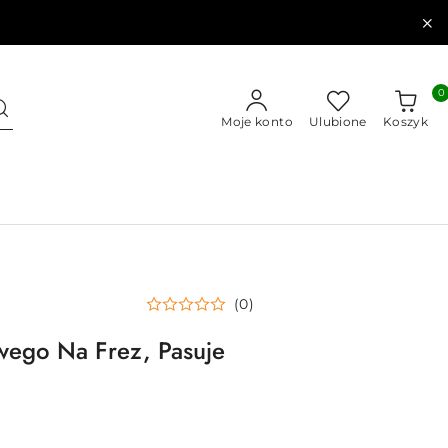
0
Moje konto
Ulubione
Koszyk
(0)
ego Na Frez, Pasuje