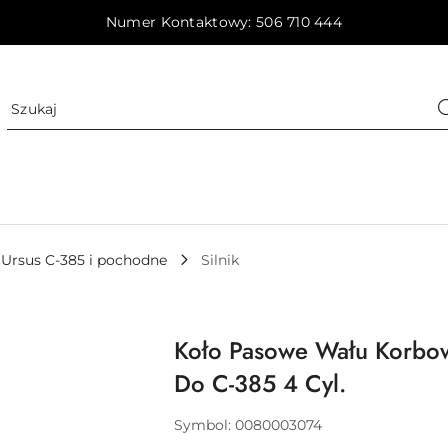
Numer Kontaktowy: 506 710 444
Ursus C-385 i pochodne
Silnik
Koło Pasowe Wału Korbow
Do C-385 4 Cyl.
Symbol:
0080003074