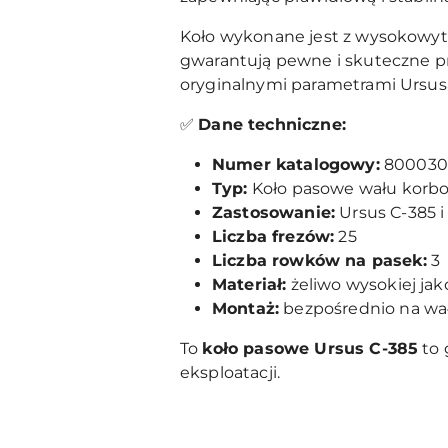
Koło wykonane jest z wysokowytr
gwarantują pewne i skuteczne p
oryginalnymi parametrami Ursusa
✅
Dane techniczne:
Numer katalogowy:
800030
Typ:
Koło pasowe wału korb
Zastosowanie:
Ursus C-385 
Liczba frezów:
25
Liczba rowków na pasek:
3
Materiał:
żeliwo wysokiej jak
Montaż:
bezpośrednio na wa
To
koło pasowe Ursus C-385
to 
eksploatacji.