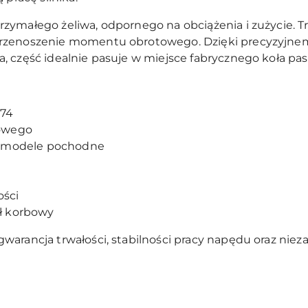
zymałego żeliwa, odpornego na obciążenia i zużycie. Tr
rzenoszenie momentu obrotowego. Dzięki precyzyjnem
, część idealnie pasuje w miejsce fabrycznego koła pa
74
owego
i modele pochodne
ości
ł korbowy
gwarancja trwałości, stabilności pracy napędu oraz n