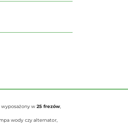
y wyposażony w
25 frezów
,
mpa wody czy alternator,