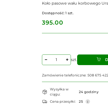
Koło pasowe wału korbowego Urs
Dostępność:
1
szt.
cena:
395.00
Ilość
szt.
D
Zamówienie telefoniczne: 508 675 42
Dostępność
Wysyłka w
i
24 godziny
ciągu:
dostawa
Cena przesyłki:
25