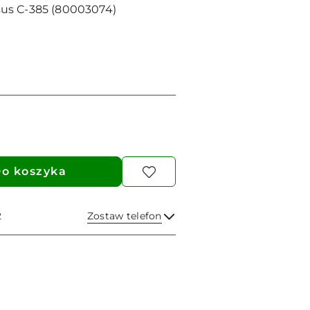
us C-385 (80003074)
o koszyka
2
Zostaw telefon
Wyślij