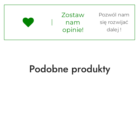
Zostaw
Pozwól nam
nam
się rozwijać
opinie!
dalej !
Produkty
Podobne produkty
o
statusie: