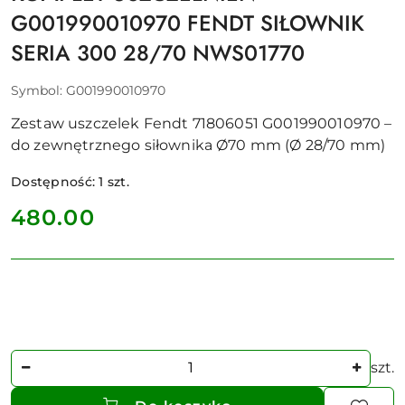
G001990010970 FENDT SIŁOWNIK
SERIA 300 28/70 NWS01770
Symbol:
G001990010970
Zestaw uszczelek Fendt 71806051 G001990010970 –
do zewnętrznego siłownika Ø70 mm (Ø 28/70 mm)
Dostępność:
1
szt.
cena:
480.00
Ilość
szt.