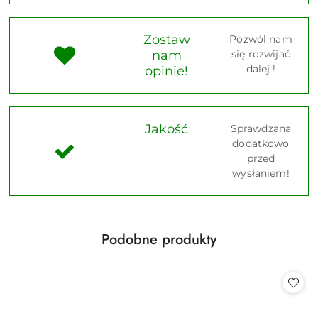
Zostaw
Pozwól nam
nam
się rozwijać
dalej !
opinie!
Jakość
Sprawdzana
dodatkowo
przed
wysłaniem!
Produkty
Podobne produkty
Pomiń karuzelę produktów
o
statusie: