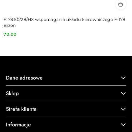
F178 50/28/HX wspomagania układu kierowniczego F-178
Bizon
70.00
Cena:
Dane adresowe
Sklep
Strefa klienta
Informacje