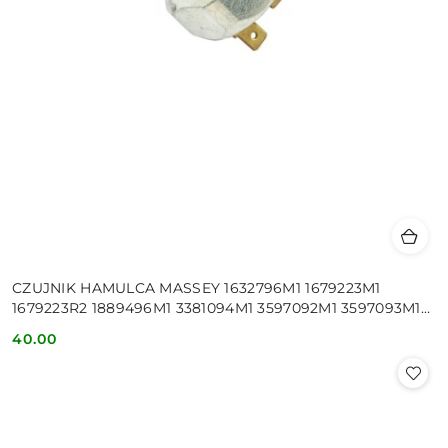
CZUJNIK HAMULCA MASSEY 1632796M1 1679223M1
1679223R2 1889496M1 3381094M1 3597092M1 3597093M1
963417M2 1679223M2 963417M1
40.00
Cena: