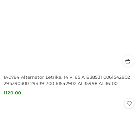
IA0784 Alternator Letrika, 14 V, 65 A B38531 0061542902
294390300 294391700 61542902 AL35998 AL36100
AL62401 3933144M91
1120.00
Cena: