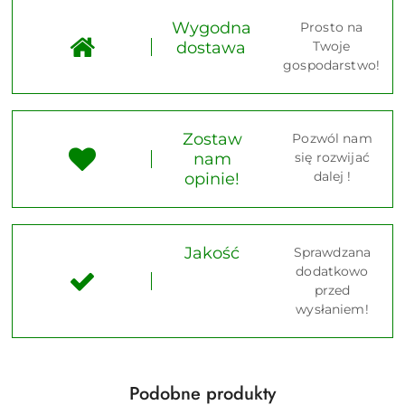
Wygodna
Prosto na
dostawa
Twoje
gospodarstwo!
Zostaw
Pozwól nam
nam
się rozwijać
dalej !
opinie!
Jakość
Sprawdzana
dodatkowo
przed
wysłaniem!
Produkty
Podobne produkty
Pomiń karuzelę produktów