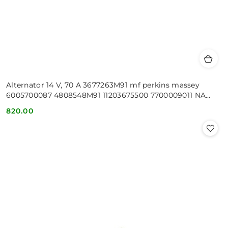
Alternator 14 V, 70 A 3677263M91 mf perkins massey
6005700087 4808548M91 11203675500 7700009011 NA
DWA PASKI 2 PASKI
820.00
Cena: