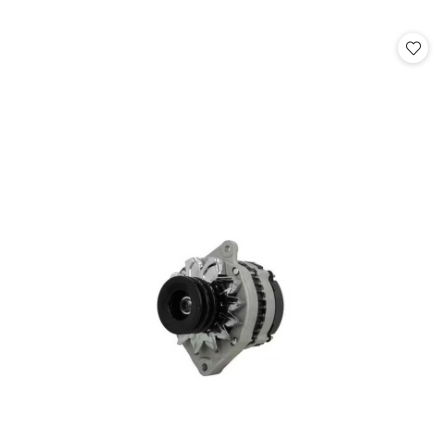
o
statusie: