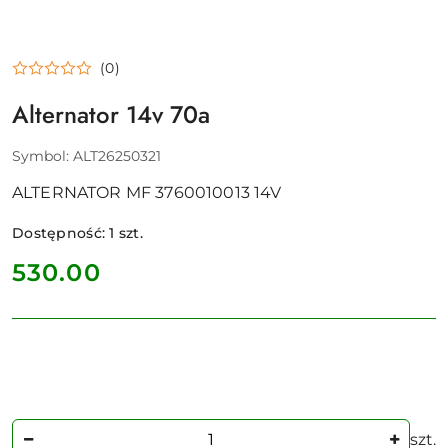
(0)
Alternator 14v 70a
Symbol:
ALT26250321
ALTERNATOR MF 3760010013 14V
Dostępność:
1
szt.
cena:
530.00
Ilość
szt.