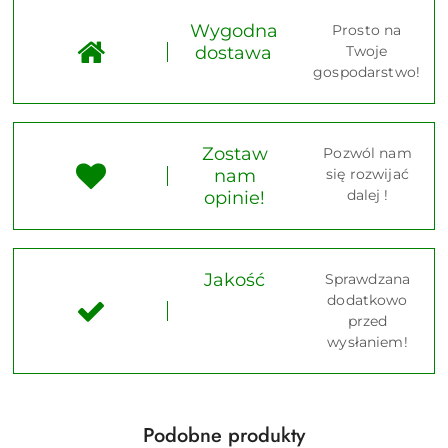
Wygodna
Prosto na
dostawa
Twoje
gospodarstwo!
Zostaw
Pozwól nam
nam
się rozwijać
dalej !
opinie!
Jakość
Sprawdzana
dodatkowo
przed
wysłaniem!
Produkty
Podobne produkty
Pomiń karuzelę produktów