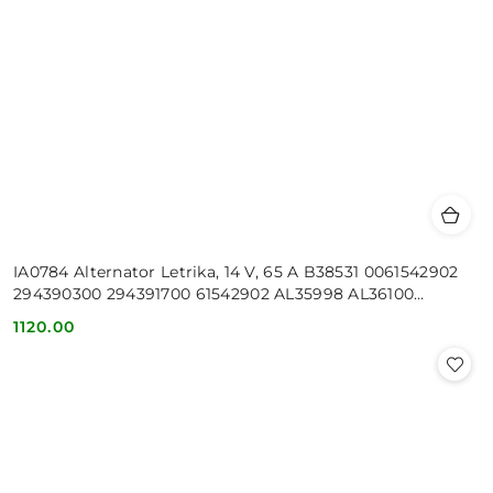
IA0784 Alternator Letrika, 14 V, 65 A B38531 0061542902
294390300 294391700 61542902 AL35998 AL36100
AL62401 3933144M91
1120.00
Cena: