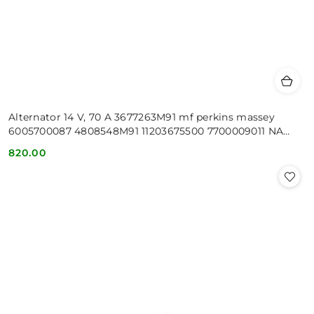
Alternator 14 V, 70 A 3677263M91 mf perkins massey
6005700087 4808548M91 11203675500 7700009011 NA
DWA PASKI 2 PASKI
820.00
Cena: