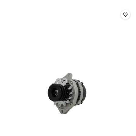
o
statusie: