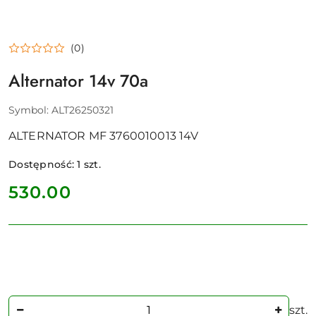
(0)
Alternator 14v 70a
Symbol:
ALT26250321
ALTERNATOR MF 3760010013 14V
Dostępność:
1
szt.
cena:
530.00
Ilość
szt.