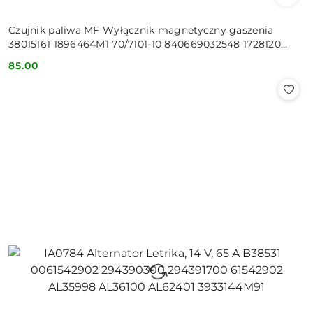
Czujnik paliwa MF Wyłącznik magnetyczny gaszenia
38015161 1896464M1 70/7101-10 840669032548 1728120
11728305 1264204
85.00
Cena: