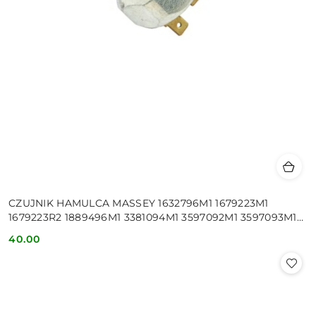
CZUJNIK HAMULCA MASSEY 1632796M1 1679223M1
1679223R2 1889496M1 3381094M1 3597092M1 3597093M1
963417M2 1679223M2 963417M1
40.00
Cena: