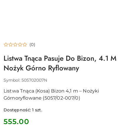
(0)
Listwa Tnąca Pasuje Do Bizon, 4.1 M
Nożyk Górno Ryflowany
Symbol:
505702007N
Listwa Tnąca (Kosa) Bizon 4,1 m – Nożyki
Górnoryflowane (5057/02-007/0)
Dostępność:
1
szt.
cena:
555.00