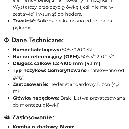
element – belkę z nanitowanymi nożykami.
Wystarczy przełożyć główkę (jeśli nie ma w
zestawie) i wsunąć do hedera.
Trwałość:
Solidna belka nośna odporna na
pękanie.
⚙️ Dane Techniczne:
Numer katalogowy:
505702007N
Numer referencyjny (OEM):
5057/02-007/0
Długość całkowita:
4100 mm (4,1 m)
Typ nożyków:
Górnoryflowane
(Ząbkowane od
góry)
Zastosowanie:
Heder standardowy Bizon (4,2
m)
Główka napędowa:
Brak (Listwa przystosowana
do montażu główki)
🚜 Zastosowanie:
Kombajn zbożowy Bizon: