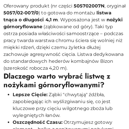
Oferowany produkt (nr części
505702007N
, oryginał
5057/02-007/0
) to gotowa do montażu
listwa
tnąca o długości 4,1 m
. Wyposażona jest w
nożyki
górnoryflowane
(ząbkowane od góry). Taki typ
ostrza posiada właściwości samoostrzące – podczas
pracy twarda warstwa chromu ściera się wolniej niż
miękki rdzeń, dzięki czemu żyletka dłużej
zachowuje agresywność cięcia. Listwa dedykowana
do standardowych hederów kombajnów Bizon
(szerokość robocza 4,20 m).
Dlaczego warto wybrać listwę z
nożykami górnoryflowanymi?
Lepsze Cięcie:
Ząbki "chwytają" źdźbła,
zapobiegając ich wyślizgiwaniu się, co jest
kluczowe przy cięciu wilgotnego zboża lub
wylegniętych łanów.
Oszczędność Czasu:
Otrzymujesz gotowy