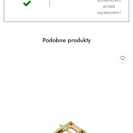
przed
wysłaniem!
Produkty
Podobne produkty
Pomiń karuzelę produktów
o
statusie: