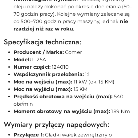
oleju należy dokonać po okresie docierania (50–
70 godzin pracy). Kolejne wymiany zalecane są
co 500–700 godzin pracy maszyny, jednak
nie
rzadziej niż raz w roku
.
Specyfikacja techniczna:
Producent / Marka:
Comer
Model:
L-25A
Numer części:
124010
Współczynnik przełożenia:
1:1
Moc na wejściu (max):
11 kW (ok. 15 KM)
Moc na wyjściu (max):
15 KM
Prędkość obrotowa na wejściu (max):
540
obr/min
Moment obrotowy na wyjściu (max):
189 Nm
Wymiary przyłączy napędowych:
Przyłącze 1:
Gładki wałek zewnętrzny o