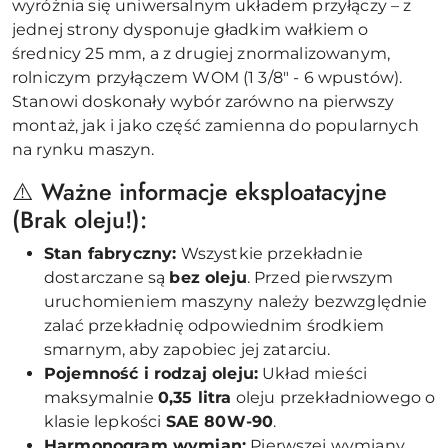
wyróżnia się uniwersalnym układem przyłączy – z
jednej strony dysponuje gładkim wałkiem o
średnicy 25 mm, a z drugiej znormalizowanym,
rolniczym przyłączem WOM (1 3/8" - 6 wpustów).
Stanowi doskonały wybór zarówno na pierwszy
montaż, jak i jako część zamienna do popularnych
na rynku maszyn.
⚠️ Ważne informacje eksploatacyjne
(Brak oleju!):
Stan fabryczny:
Wszystkie przekładnie
dostarczane są
bez oleju
. Przed pierwszym
uruchomieniem maszyny należy bezwzględnie
zalać przekładnię odpowiednim środkiem
smarnym, aby zapobiec jej zatarciu.
Pojemność i rodzaj oleju:
Układ mieści
maksymalnie
0,35 litra
oleju przekładniowego o
klasie lepkości
SAE 80W-90
.
Harmonogram wymian:
Pierwszej wymiany