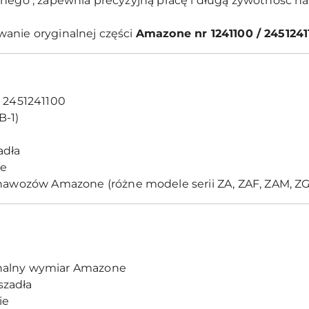
znego , zapewnia precyzyjną pracę i długą żywotność 
anie oryginalnej części
Amazone nr 1241100 / 2451241
, 2451241100
B-1)
adła
e
awozów Amazone (różne modele serii ZA, ZAF, ZAM, ZG 
nalny wymiar Amazone
szadła
ie