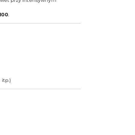
nawet przy intensywnym
100
.
itp.)