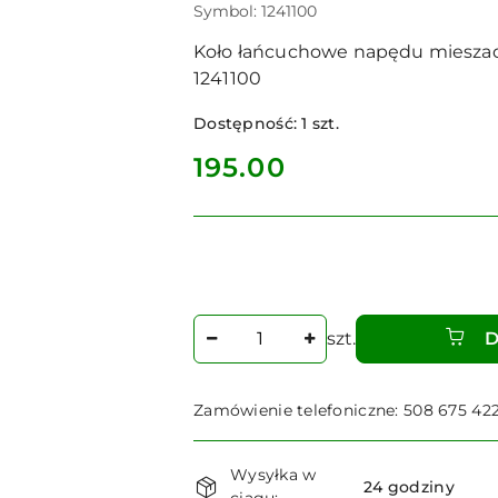
Symbol:
1241100
Koło łańcuchowe napędu mieszadł
1241100
Dostępność:
1
szt.
cena:
195.00
Ilość
szt.
D
Zamówienie telefoniczne: 508 675 42
Dostępność
Wysyłka w
i
24 godziny