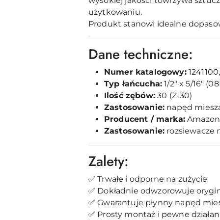
wysokiej jakości towrzywa sztuc
użytkowaniu.
Produkt stanowi idealne dopasow
Dane techniczne:
Numer katalogowy:
1241100
Typ łańcucha:
1/2" x 5/16" (08
Ilość zębów:
30 (Z-30)
Zastosowanie:
napęd miesz
Producent / marka:
Amazon
Zastosowanie:
rozsiewacze n
Zalety:
✅ Trwałe i odporne na zużycie
✅ Dokładnie odwzorowuje orygi
✅ Gwarantuje płynny napęd mie
✅ Prosty montaż i pewne działan