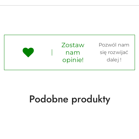
Zostaw
Pozwól nam
nam
się rozwijać
opinie!
dalej !
Produkty
Podobne produkty
o
statusie: