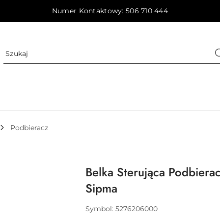
Numer Kontaktowy: 506 710 444
Podbieracz
Belka Sterująca Podbiera
Sipma
Symbol:
5276206000