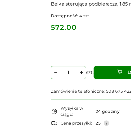
Belka sterująca podbieracza, 1.8
Dostępność:
4
szt.
cena:
572.00
Ilość
szt.
D
Zamówienie telefoniczne: 508 675 42
Dostępność
Wysyłka w
i
24 godziny
ciągu:
dostawa
Cena przesyłki:
25