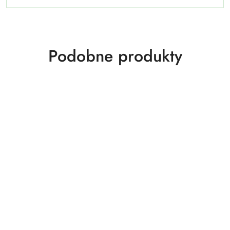
Produkty
Podobne produkty
o
statusie: