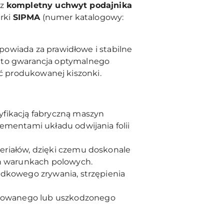
rz
kompletny uchwyt podajnika
arki
SIPMA
(numer katalogowy:
powiada za prawidłowe i stabilne
ik to gwarancja optymalnego
ść produkowanej kiszonki.
fikacją fabryczną maszyn
ementami układu odwijania folii
riałów, dzięki czemu doskonale
ch warunkach polowych.
dkowego zrywania, strzępienia
towanego lub uszkodzonego