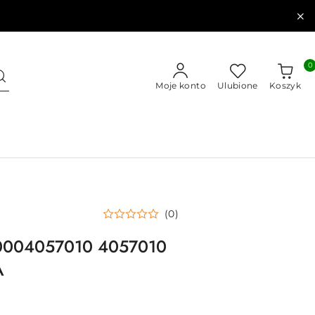
0
Moje konto
Ulubione
Koszyk
(0)
0004057010 4057010
A