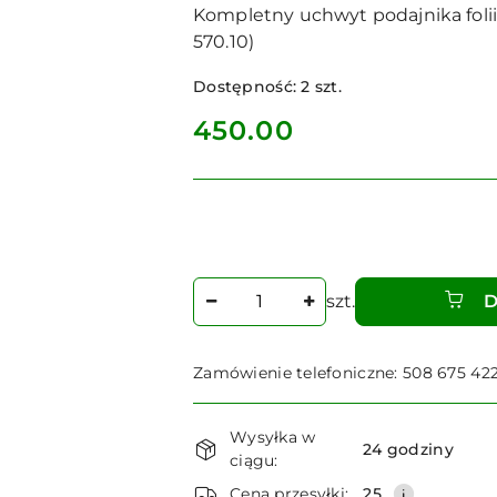
Kompletny uchwyt podajnika folii
570.10)
Dostępność:
2
szt.
cena:
450.00
Ilość
szt.
D
Zamówienie telefoniczne: 508 675 42
Dostępność
Wysyłka w
i
24 godziny
ciągu:
dostawa
Cena przesyłki:
25