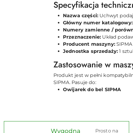
Specyfikacja technicz
Nazwa części:
Uchwyt podajn
Główny numer katalogowy:
Numery zamienne / porów
Przeznaczenie:
Układ podawa
Producent maszyny:
SIPMA
Jednostka sprzedaży:
1 szt
Zastosowanie w maszy
Produkt jest w pełni kompatybi
SIPMA. Pasuje do:
Owijarek do bel SIPMA
Wygodna
Prosto na