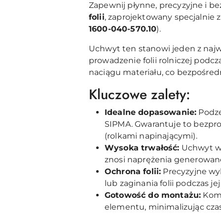
Zapewnij płynne, precyzyjne i b
folii
, zaprojektowany specjalnie 
1600-040-570.10
).
Uchwyt ten stanowi jeden z najw
prowadzenie folii rolniczej podc
naciągu materiału, co bezpośredn
Kluczowe zalety:
Idealne dopasowanie:
Podze
SIPMA. Gwarantuje to bezpro
(rolkami napinającymi).
Wysoka trwałość:
Uchwyt wy
znosi naprężenia generowane
Ochrona folii:
Precyzyjne wy
lub zaginania folii podczas jej
Gotowość do montażu:
Komp
elementu, minimalizując cz