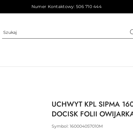
Numer Kontaktowy: 506 710 444
UCHWYT KPL SIPMA 16
DOCISK FOLII OWIJARK
Symbol:
160004057010M