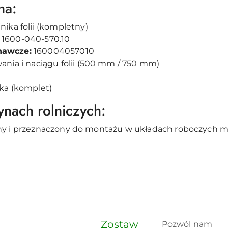
na:
ika folii (kompletny)
1600-040-570.10
nawcze:
160004057010
nia i naciągu folii (500 mm / 750 mm)
uka (komplet)
nach rolniczych:
lny i przeznaczony do montażu w układach roboczych 
Zostaw
Pozwól nam