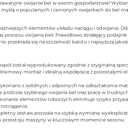
ezawaryjne owijanie bel w swoim gospodarstwie! Wybie
z myślą o popularnych i cenionych owijarkach do bel m
ażniejszych elementów układu naciągu i odwijania. Od
zas procesu owijania beli. Prawidłowo działający podajn
io przekłada się na szczelność balotu i najwyższą jako
spół został wyprodukowany zgodnie z oryginalną specy
blemowy montaż i idealną współpracę z pozostałymi el
konano z solidnych i odpornych na odkształcenia mate
 podczas szybkiego owijania bel oraz pracę w trudny
konanie elementów roboczych eliminuje ryzyko przypa
 rozciągania.
letny zestaw pozwala na szybką wymianę wyeksploa
as przestoju maszyny w kluczowym momencie sezonu.