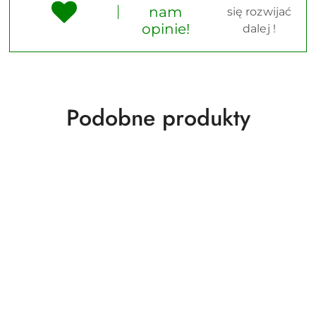
nam
się rozwijać
opinie!
dalej !
Produkty
Podobne produkty
o
statusie: