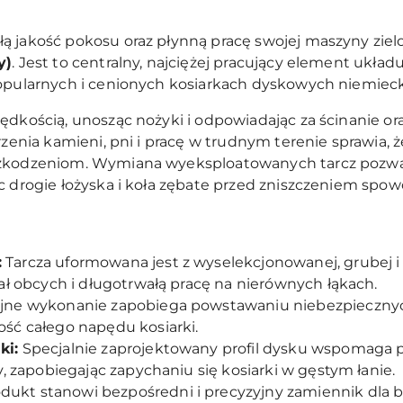
ą jakość pokosu oraz płynną pracę swojej maszyny ziel
y)
. Jest to centralny, najciężej pracujący element ukła
popularnych i cenionych kosiarkach dyskowych niemiec
ędkością, unosząc nożyki i odpowiadając za ścinanie o
erzenia kamieni, pni i pracę w trudnym terenie sprawia,
szkodzeniom. Wymiana wyeksploatowanych tarcz pozwa
ąc drogie łożyska i koła zębate przed zniszczeniem sp
:
Tarcza uformowana jest z wyselekcjonowanej, grubej i t
ał obcych i długotrwałą pracę na nierównych łąkach.
jne wykonanie zapobiega powstawaniu niebezpiecznych d
ść całego napędu kosiarki.
ki:
Specjalnie zaprojektowany profil dysku wspomaga 
, zapobiegając zapychaniu się kosiarki w gęstym łanie.
dukt stanowi bezpośredni i precyzyjny zamiennik dla 