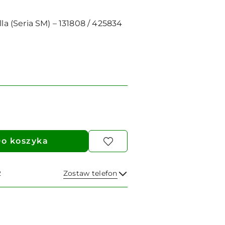
la (Seria SM) – 131808 / 425834
o koszyka
2
Zostaw telefon
Wyślij