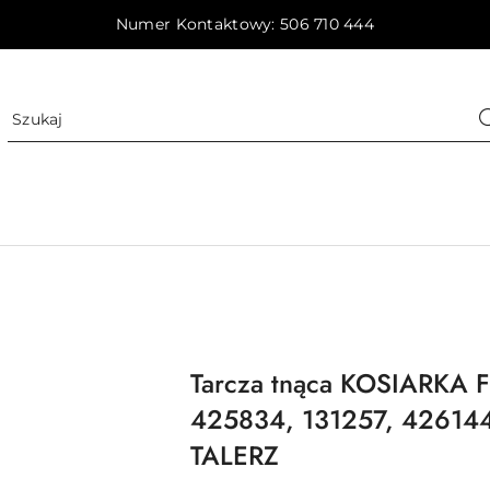
Numer Kontaktowy: 506 710 444
Tarcza tnąca KOSIARKA 
425834, 131257, 42614
TALERZ