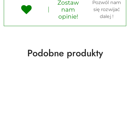
Zostaw
Pozwól nam
nam
się rozwijać
opinie!
dalej !
Produkty
Podobne produkty
o
statusie: