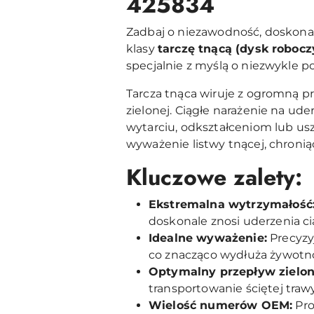
425834
Zadbaj o niezawodność, doskonał
klasy
tarczę tnącą (dysk robocz
specjalnie z myślą o niezwykle 
Tarcza tnąca wiruje z ogromną pr
zielonej. Ciągłe narażenie na ud
wytarciu, odkształceniom lub u
wyważenie listwy tnącej, chroni
Kluczowe zalety:
Ekstremalna wytrzymałość
doskonale znosi uderzenia ci
Idealne wyważenie:
Precyzy
co znacząco wydłuża żywotno
Optymalny przepływ zielon
transportowanie ściętej trawy
Wielość numerów OEM:
Pro