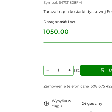
Symbol:
647131808FM
Tarcza tnąca kosiarki dyskowej Fel
Dostępność:
1
szt.
cena:
1050.00
Ilość
szt.
D
Zamówienie telefoniczne: 508 675 42
Dostępność
Wysyłka w
i
24 godziny
ciągu: