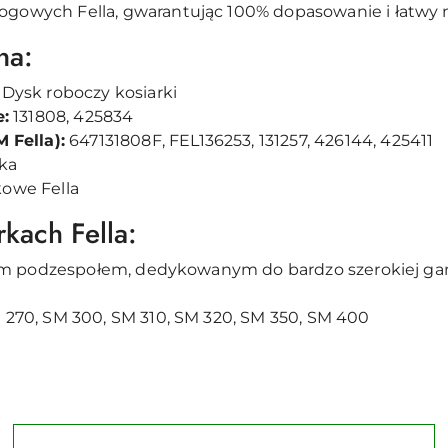
ogowych Fella, gwarantując 100% dopasowanie i łatwy 
na:
 Dysk roboczy kosiarki
:
131808, 425834
Fella):
647131808F, FEL136253, 131257, 426144, 425411
uka
kowe Fella
kach Fella:
ym podzespołem, dedykowanym do bardzo szerokiej gam
 270, SM 300, SM 310, SM 320, SM 350, SM 400