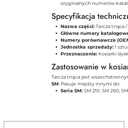
oryginalnych numerów katal
Specyfikacja technicz
Nazwa części:
Tarcza tnąca /
Główne numery katalogowe
Numery porównawcze (OEM 
Jednostka sprzedaży:
1 szt
Przeznaczenie:
Kosiarki dys
Zastosowanie w kosiar
Tarcza tnąca jest wszechstronn
SM
. Pasuje między innymi do:
Seria SM:
SM 210, SM 260, SM