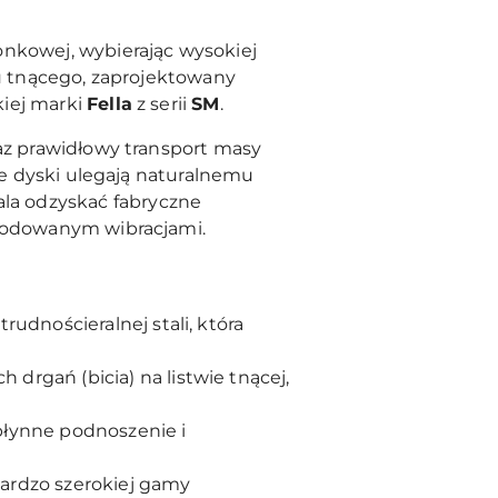
onkowej, wybierając wysokiej
du tnącego, zaprojektowany
kiej marki
Fella
z serii
SM
.
raz prawidłowy transport masy
 że dyski ulegają naturalnemu
la odzyskać fabryczne
owodowanym wibracjami.
rudnościeralnej stali, która
rgań (bicia) na listwie tnącej,
płynne podnoszenie i
bardzo szerokiej gamy