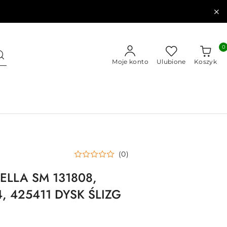
0
Moje konto
Ulubione
Koszyk
(0)
FELLA SM 131808,
4, 425411 DYSK ŚLIZG