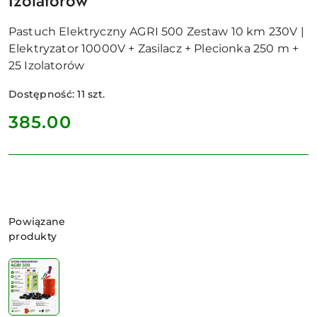
Izolatorów
Pastuch Elektryczny AGRI 500 Zestaw 10 km 230V |
Elektryzator 10000V + Zasilacz + Plecionka 250 m +
25 Izolatorów
Dostępność:
11
szt.
cena:
385.00
Wariant
Powiązane
produkty