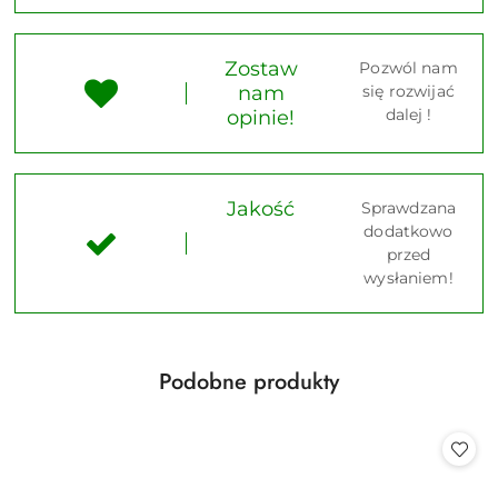
Zostaw
Pozwól nam
nam
się rozwijać
dalej !
opinie!
Jakość
Sprawdzana
dodatkowo
przed
wysłaniem!
Produkty
Podobne produkty
Pomiń karuzelę produktów
o
statusie: