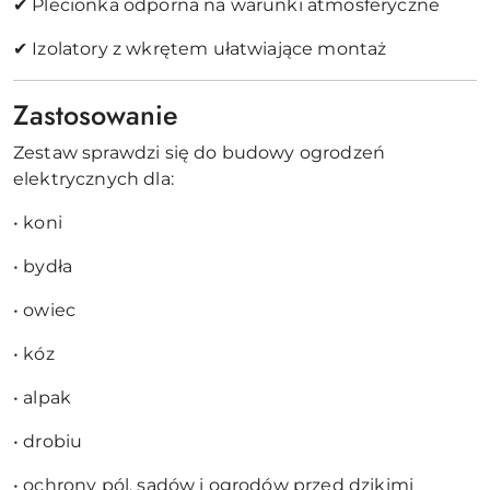
✔ Plecionka odporna na warunki atmosferyczne
✔ Izolatory z wkrętem ułatwiające montaż
Zastosowanie
Zestaw sprawdzi się do budowy ogrodzeń
elektrycznych dla:
• koni
• bydła
• owiec
• kóz
• alpak
• drobiu
• ochrony pól, sadów i ogrodów przed dzikimi