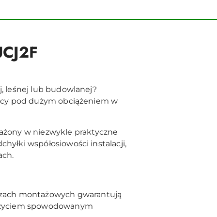
UCJ2F
 leśnej lub budowlanej?
racy pod dużym obciążeniem w
ażony w niezwykle praktyczne
yłki współosiowości instalacji,
ach.
szach montażowych gwarantują
 zużyciem spowodowanym