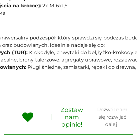
ścia na króćce):
2x M16x1,5
uka
uniwersalny podzespół, który sprawdzi się podczas bud
oraz budowlanych. Idealnie nadaje się do:
ych (TUR):
Krokodyle, chwytaki do bel, łyżko-krokodyle
acalne, brony talerzowe, agregaty uprawowe, rozsiewacz
owlanych:
Pługi śnieżne, zamiatarki, rębaki do drewna, 
Zostaw
Pozwól nam
nam
się rozwijać
opinie!
dalej !