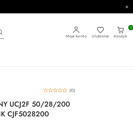
0
Moje konto
Ulubione
Koszyk
(0)
NY UCJ2F 50/28/200
IK CJF5028200