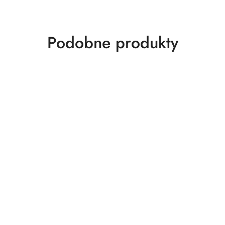
Produkty
Podobne produkty
o
statusie: