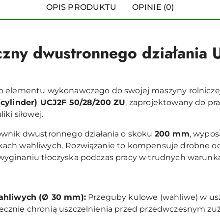
OPIS PRODUKTU
OPINIE (0)
iczny dwustronnego działania 
o elementu wykonawczego do swojej maszyny rolniczej,
(cylinder) UCJ2F 50/28/200 ZU
, zaprojektowany do p
ki siłowej.
ownik dwustronnego działania o skoku
200 mm
, wypos
ach wahliwych. Rozwiązanie to kompensuje drobne odch
yginaniu tłoczyska podczas pracy w trudnych warunk
ahliwych (Ø 30 mm):
Przeguby kulowe (wahliwe) w u
kutecznie chronią uszczelnienia przed przedwczesnym