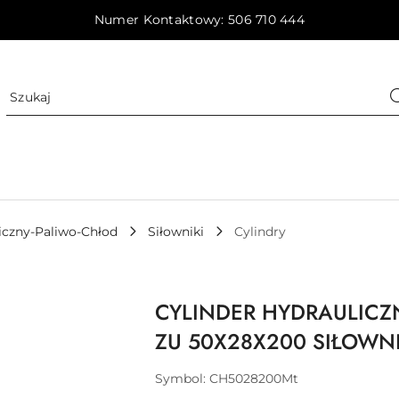
Numer Kontaktowy: 506 710 444
iczny-Paliwo-Chłod
Siłowniki
Cylindry
CYLINDER HYDRAULICZ
ZU 50X28X200 SIŁOWN
Symbol:
CH5028200Mt