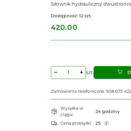
Siłownik hydrauliczny dwustronn
Dostępność:
12
szt.
cena:
420.00
Ilość
szt.
D
Zamówienie telefoniczne: 508 675 42
Dostępność
Wysyłka w
i
24 godziny
ciągu:
dostawa
Cena przesyłki:
25