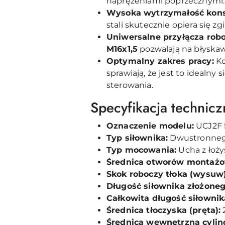
naprężeniami poprzecznymi.
Wysoka wytrzymałość konst
stali skutecznie opiera się 
Uniwersalne przyłącza robo
M16x1,5
pozwalają na błyskaw
Optymalny zakres pracy:
Ko
sprawiają, że jest to idealn
sterowania.
Specyfikacja technicz
Oznaczenie modelu:
UCJ2F 
Typ siłownika:
Dwustronnego
Typ mocowania:
Ucha z łoży
Średnica otworów montażo
Skok roboczy tłoka (wysuw)
Długość siłownika złożoneg
Całkowita długość siłownik
Średnica tłoczyska (pręta):
Średnica wewnętrzna cylind