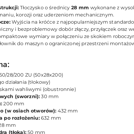
rukcji:
Tłoczysko o średnicy
28 mm
wykonane z wyso
zginaniu, korozji oraz uderzeniom mechanicznym.
cze:
Wyjścia na króćce z najpopularniejszym standa
iczny i bezproblemowy dobór złączy, przyłączek oraz w
mpaktowe wymiary w połączeniu ze skokiem robocz
y siłownik do maszyn o ograniczonej przestrzeni monta
na:
50/28/200 ZU (50x28x200)
 działania (tłokowy)
skami wahliwymi (obustronnie)
wych (sworzni):
30 mm
:
200 mm
o (w osiach otworów):
432 mm
a po rozłożeniu:
632 mm
28 mm
ra (tłoka):
50 mm