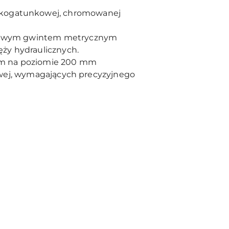
kogatunkowej, chromowanej
rdowym gwintem metrycznym
ęży hydraulicznych.
ym na poziomie 200 mm
żowej, wymagających precyzyjnego