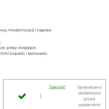
owy, modernizacji i napraw
.
e, prasy zwijające.
mini koparki i ładowarki.
Jakość
Sprawdzana
dodatkowo
przed
wysłaniem!