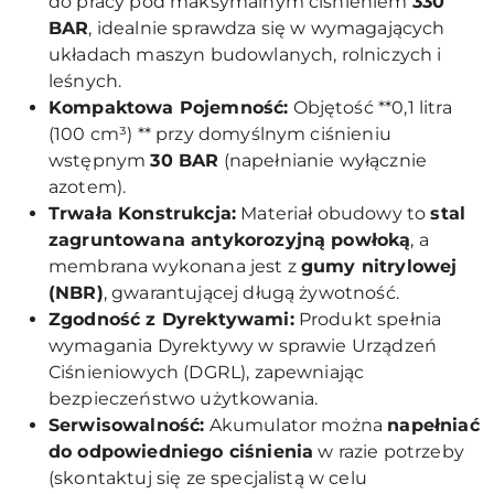
do pracy pod maksymalnym ciśnieniem
330
BAR
, idealnie sprawdza się w wymagających
układach maszyn budowlanych, rolniczych i
leśnych.
Kompaktowa Pojemność:
Objętość **0,1 litra
(100 cm³) ** przy domyślnym ciśnieniu
wstępnym
30 BAR
(napełnianie wyłącznie
azotem).
Trwała Konstrukcja:
Materiał obudowy to
stal
zagruntowana antykorozyjną powłoką
, a
membrana wykonana jest z
gumy nitrylowej
(NBR)
, gwarantującej długą żywotność.
Zgodność z Dyrektywami:
Produkt spełnia
wymagania Dyrektywy w sprawie Urządzeń
Ciśnieniowych (DGRL), zapewniając
bezpieczeństwo użytkowania.
Serwisowalność:
Akumulator można
napełniać
do odpowiedniego ciśnienia
w razie potrzeby
(skontaktuj się ze specjalistą w celu