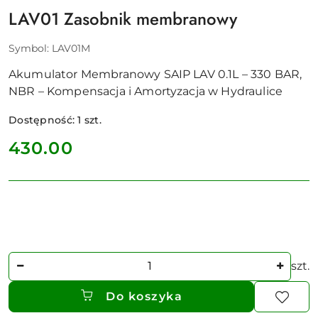
LAV01 Zasobnik membranowy
Symbol:
LAV01M
Akumulator Membranowy SAIP LAV 0.1L – 330 BAR,
NBR – Kompensacja i Amortyzacja w Hydraulice
Dostępność:
1
szt.
cena:
430.00
Ilość
szt.
Do koszyka