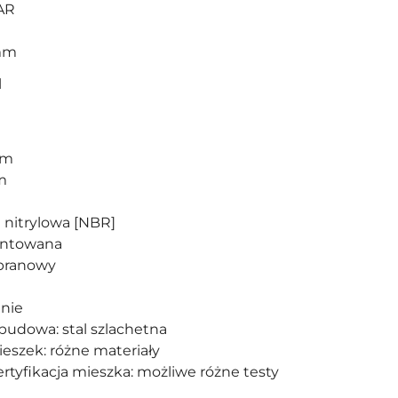
AR
mm
l
mm
m
nitrylowa [NBR]
untowana
ranowy
nie
budowa: stal szlachetna
ieszek: różne materiały
ertyfikacja mieszka: możliwe różne testy