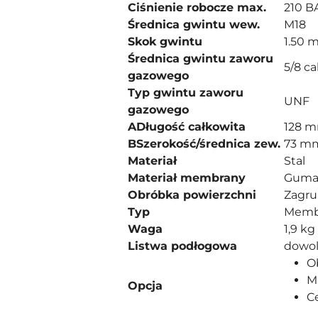
Ciśnienie robocze max.
210 B
Średnica gwintu wew.
M18
Skok gwintu
1.50 
Średnica gwintu zaworu
5/8 ca
gazowego
Typ gwintu zaworu
UNF
gazowego
A
Długość całkowita
128 
B
Szerokość/średnica zew.
73 m
Materiał
Stal
Materiał membrany
Guma 
Obróbka powierzchni
Zagr
Typ
Memb
Waga
1,9 kg
Listwa podłogowa
dowol
O
M
Opcja
C