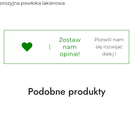
orozyjna powłoka lakierowa
Zostaw
Pozwól nam
nam
się rozwijać
opinie!
dalej !
Produkty
Podobne produkty
o
statusie: