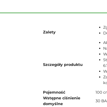
Z
Zalety
D
A
N
W
S
Szczegóły produktu
6:
W
Z
k
Pojemność
100 c
Wstępne ciśnienie
30 B
domyślne