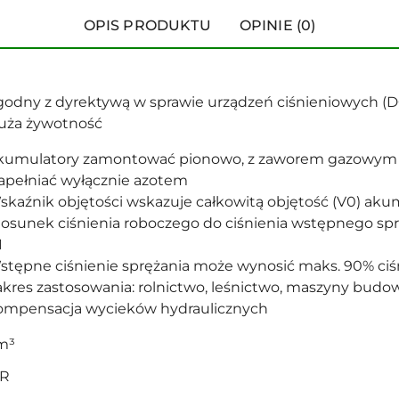
OPIS PRODUKTU
OPINIE (0)
godny z dyrektywą w sprawie urządzeń ciśnieniowych (
uża żywotność
kumulatory zamontować pionowo, z zaworem gazowym 
apełniać wyłącznie azotem
skaźnik objętości wskazuje całkowitą objętość (V0) aku
tosunek ciśnienia roboczego do ciśnienia wstępnego spr
1
stępne ciśnienie sprężania może wynosić maks. 90% ciś
akres zastosowania: rolnictwo, leśnictwo, maszyny budow
ompensacja wycieków hydraulicznych
m³
AR