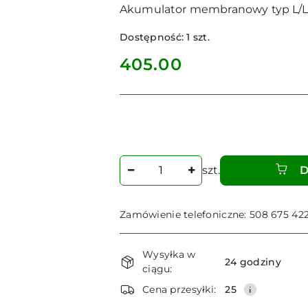
Akumulator membranowy typ L/LAV 
Dostępność:
1
szt.
cena:
405.00
Ilość
szt.
D
Zamówienie telefoniczne: 508 675 42
Dostępność
Wysyłka w
i
24 godziny
ciągu:
dostawa
Cena przesyłki:
25