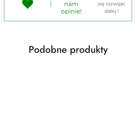
nam
się rozwijać
opinie!
dalej !
Produkty
Podobne produkty
o
statusie: