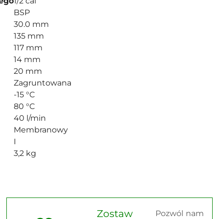
ego
1/2 cal
BSP
30.0 mm
135 mm
117 mm
14 mm
20 mm
Zagruntowana
-15 °C
80 °C
40 l/min
Membranowy
I
3,2 kg
Zostaw
Pozwól nam