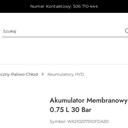
Numer Kontaktowy: 506 710 444
iczny-Paliwo-Chłod
Akumulatory HYD.
Akumulator Membranowy 
0.75 L 30 Bar
Symbol:
WA21020751OFDA30