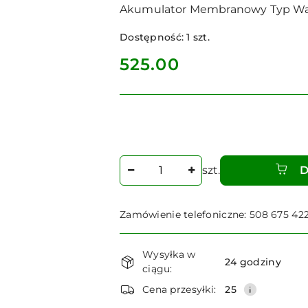
Akumulator Membranowy Typ Wa 21
Dostępność:
1
szt.
cena:
525.00
Ilość
szt.
D
Zamówienie telefoniczne: 508 675 42
Dostępność
Wysyłka w
i
24 godziny
ciągu:
dostawa
Cena przesyłki:
25