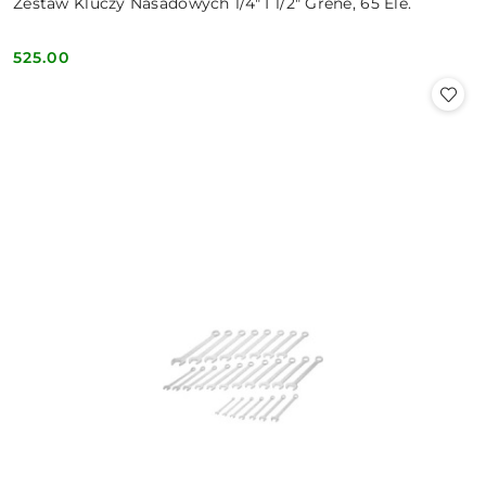
Zestaw Kluczy Nasadowych 1/4" I 1/2" Grene, 65 Ele.
525.00
Cena: