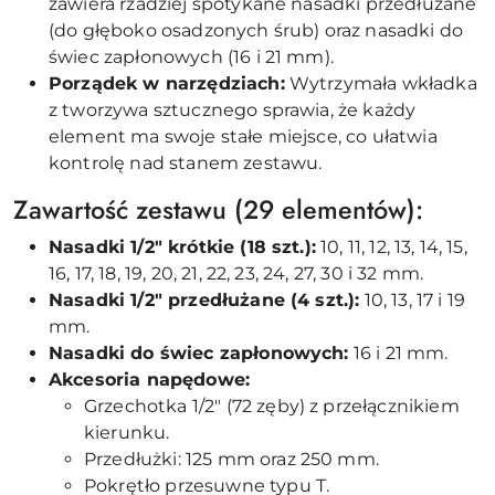
zawiera rzadziej spotykane nasadki przedłużane
(do głęboko osadzonych śrub) oraz nasadki do
świec zapłonowych (16 i 21 mm).
Porządek w narzędziach:
Wytrzymała wkładka
z tworzywa sztucznego sprawia, że każdy
element ma swoje stałe miejsce, co ułatwia
kontrolę nad stanem zestawu.
Zawartość zestawu (29 elementów):
Nasadki 1/2" krótkie (18 szt.):
10, 11, 12, 13, 14, 15,
16, 17, 18, 19, 20, 21, 22, 23, 24, 27, 30 i 32 mm.
Nasadki 1/2" przedłużane (4 szt.):
10, 13, 17 i 19
mm.
Nasadki do świec zapłonowych:
16 i 21 mm.
Akcesoria napędowe:
Grzechotka 1/2" (72 zęby) z przełącznikiem
kierunku.
Przedłużki: 125 mm oraz 250 mm.
Pokrętło przesuwne typu T.