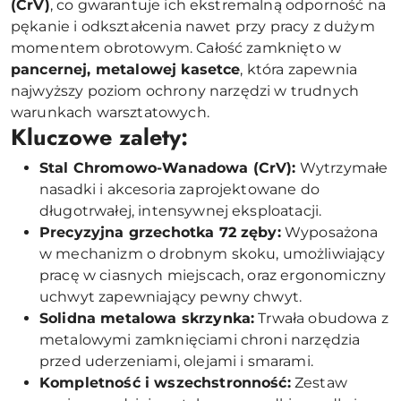
(CrV)
, co gwarantuje ich ekstremalną odporność na
pękanie i odkształcenia nawet przy pracy z dużym
momentem obrotowym. Całość zamknięto w
pancernej, metalowej kasetce
, która zapewnia
najwyższy poziom ochrony narzędzi w trudnych
warunkach warsztatowych.
Kluczowe zalety:
Stal Chromowo-Wanadowa (CrV):
Wytrzymałe
nasadki i akcesoria zaprojektowane do
długotrwałej, intensywnej eksploatacji.
Precyzyjna grzechotka 72 zęby:
Wyposażona
w mechanizm o drobnym skoku, umożliwiający
pracę w ciasnych miejscach, oraz ergonomiczny
uchwyt zapewniający pewny chwyt.
Solidna metalowa skrzynka:
Trwała obudowa z
metalowymi zamknięciami chroni narzędzia
przed uderzeniami, olejami i smarami.
Kompletność i wszechstronność:
Zestaw