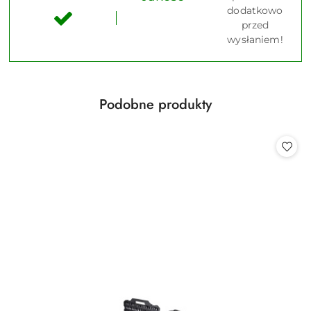
dodatkowo
przed
wysłaniem!
Produkty
Podobne produkty
Pomiń karuzelę produktów
o
statusie: