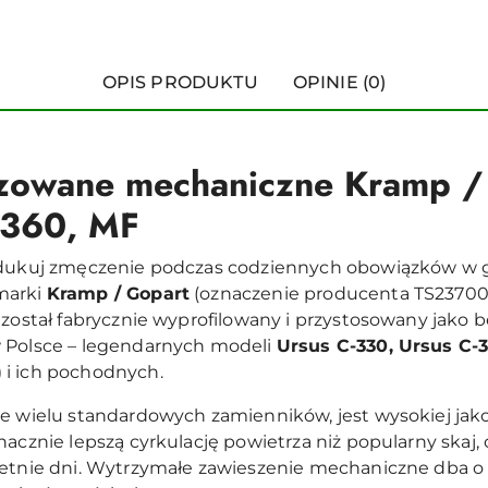
OPIS PRODUKTU
OPINIE (0)
zowane mechaniczne Kramp / 
-360, MF
redukuj zmęczenie podczas codziennych obowiązków w g
marki
Kramp / Gopart
(oznaczenie producenta TS23700K
 został fabrycznie wyprofilowany i przystosowany jako
w Polsce – legendarnych modeli
Ursus C-330, Ursus C-
)
i ich pochodnych.
le wielu standardowych zamienników, jest wysokiej jako
znacznie lepszą cyrkulację powietrza niż popularny ska
letnie dni. Wytrzymałe zawieszenie mechaniczne dba o