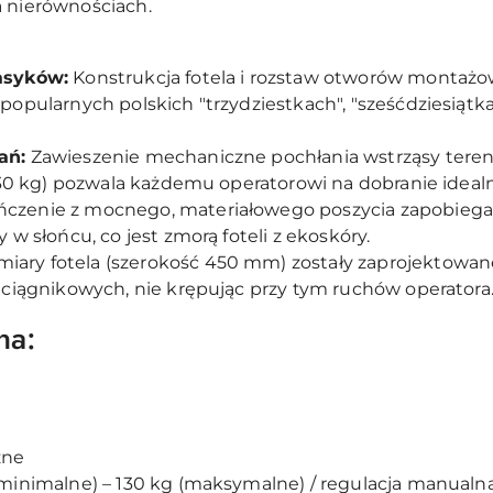
a nierównościach.
asyków:
Konstrukcja fotela i rozstaw otworów montażo
opularnych polskich "trzydziestkach", "sześćdziesiątkac
ań:
Zawieszenie mechaniczne pochłania wstrząsy tereno
130 kg) pozwala każdemu operatorowi na dobranie idealne
zenie z mocnego, materiałowego poszycia zapobiega 
w słońcu, co jest zmorą foteli z ekoskóry.
ary fotela (szerokość 450 mm) zostały zaprojektowane
 ciągnikowych, nie krępując przy tym ruchów operatora
na:
zne
minimalne) – 130 kg (maksymalne) / regulacja manualn