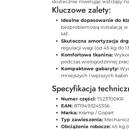
skutecznie niwelując wstrząsy n
Kluczowe zalety:
Idealne dopasowanie do kl
bezproblemową instalację w p
MF.
Skuteczna amortyzacja drg
regulacji wagi (od 45 kg do 
Komfortowa tkanina:
Wykońc
podczas wielogodzinnej pracy 
Kompaktowe gabaryty:
Wymi
mniejszych i węższych kabin
Specyfikacja technicz
Numer części:
TS23700KR
EAN:
8719493245356
Marka:
Kramp / Gopart
Typ zawieszenia:
Mechanic
Obciążenie robocze:
45 kg (