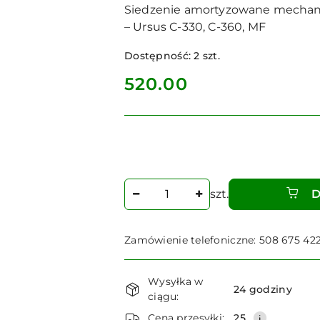
Siedzenie amortyzowane mechani
– Ursus C-330, C-360, MF
Dostępność:
2
szt.
cena:
520.00
Ilość
szt.
D
Zamówienie telefoniczne: 508 675 42
Dostępność
Wysyłka w
i
24 godziny
ciągu:
dostawa
Cena przesyłki:
25