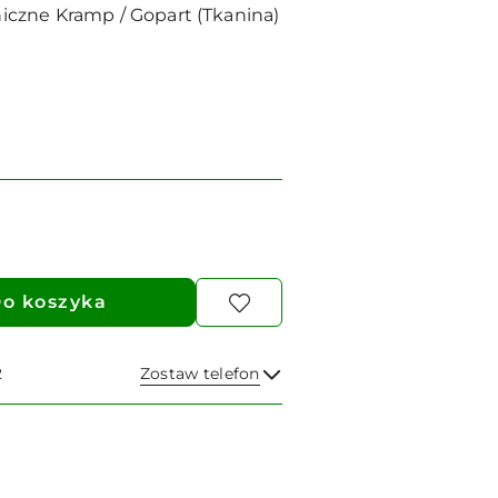
czne Kramp / Gopart (Tkanina)
o koszyka
2
Zostaw telefon
Wyślij