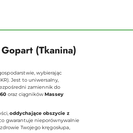
Gopart (Tkanina)
ospodarstwie, wybierając
R). Jest to uniwersalny,
 bezpośredni zamiennik do
360
oraz ciągników
Massey
ści,
oddychające obszycie z
j, co gwarantuje nieporównywalnie
 zdrowie Twojego kręgosłupa,