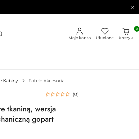
0
Moje konto
Ulubione
Koszyk
e Kabiny
Fotele Akcesoria
(0)
e tkaniną, wersja
chaniczną gopart