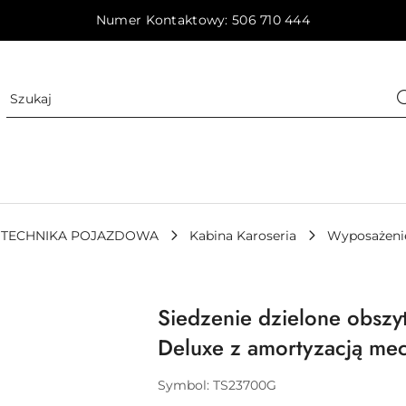
Numer Kontaktowy: 506 710 444
TECHNIKA POJAZDOWA
Kabina Karoseria
Wyposażeni
Siedzenie dzielone obszyt
Deluxe z amortyzacją me
Symbol:
TS23700G