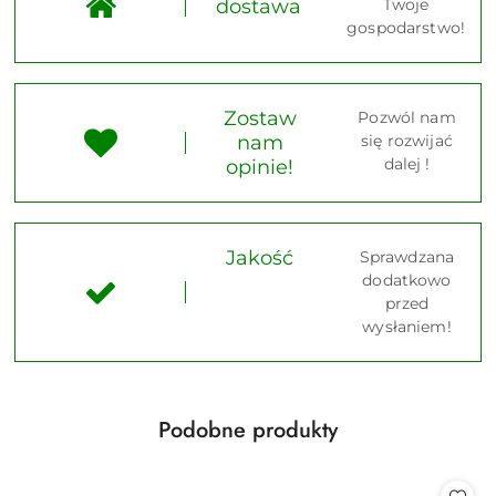
dostawa
Twoje
gospodarstwo!
Zostaw
Pozwól nam
nam
się rozwijać
dalej !
opinie!
Jakość
Sprawdzana
dodatkowo
przed
wysłaniem!
Produkty
Podobne produkty
Pomiń karuzelę produktów
o
statusie: