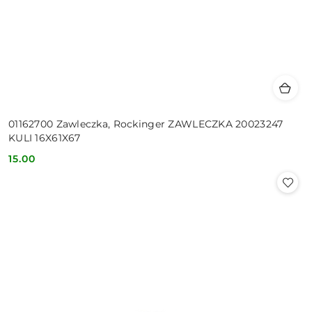
01162700 Zawleczka, Rockinger ZAWLECZKA 20023247
KULI 16X61X67
15.00
Cena: