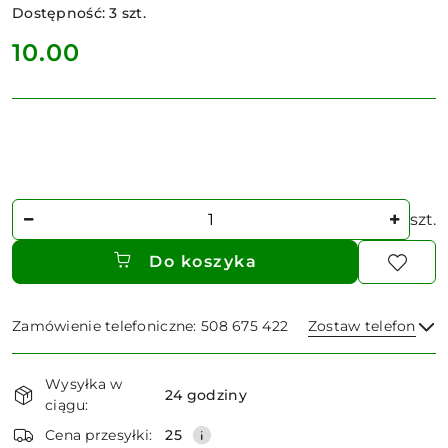
Dostępność:
3
szt.
cena:
10.00
Ilość
szt.
Do koszyka
Zamówienie telefoniczne: 508 675 422
Zostaw telefon
Dostępność
Wysyłka w
i
24 godziny
ciągu:
dostawa
Wyślij
Cena przesyłki:
25