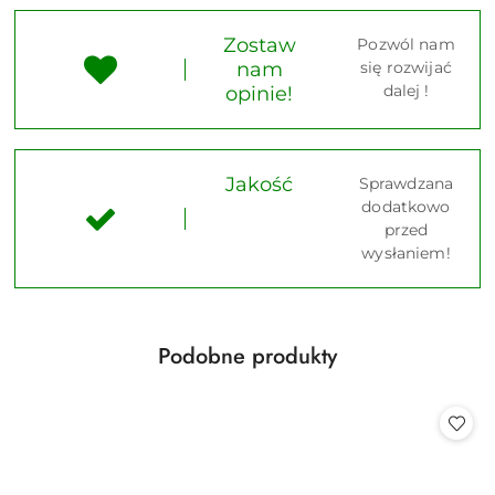
Zostaw
Pozwól nam
nam
się rozwijać
dalej !
opinie!
Jakość
Sprawdzana
dodatkowo
przed
wysłaniem!
Produkty
Podobne produkty
Pomiń karuzelę produktów
o
statusie: