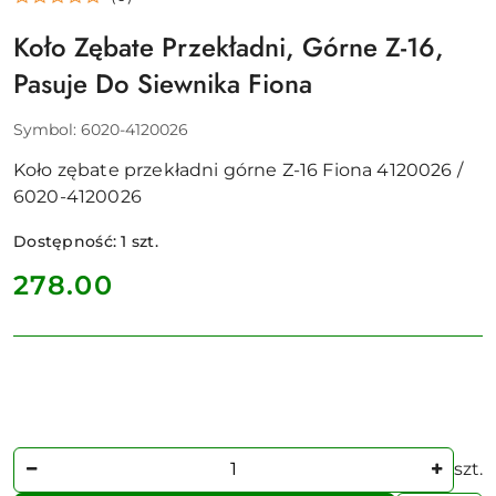
Koło Zębate Przekładni, Górne Z-16,
Pasuje Do Siewnika Fiona
Symbol:
6020-4120026
Koło zębate przekładni górne Z-16 Fiona 4120026 /
6020-4120026
Dostępność:
1
szt.
cena:
278.00
Ilość
szt.