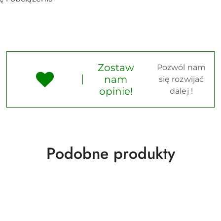
Zostaw
Pozwól nam
nam
się rozwijać
opinie!
dalej !
Produkty
Podobne produkty
o
statusie: