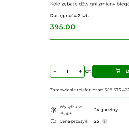
Koło zębate dźwigni zmiany biegó
Dostępność:
2
szt.
cena:
395.00
Ilość
szt.
D
Zamówienie telefoniczne: 508 675 42
Dostępność
Wysyłka w
i
24 godziny
ciągu:
dostawa
Cena przesyłki:
25