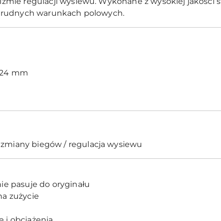
ie regulacji wysiewu. Wykonane z wysokiej jakości sta
trudnych warunkach polowych.
124 mm
zmiany biegów / regulacja wysiewu
ie pasuje do oryginału
na zużycie
 i obciążenia