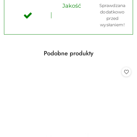
Jakość
Sprawdzana
dodatkowo
przed
wysłaniem!
Produkty
Podobne produkty
Pomiń karuzelę produktów
o
statusie: