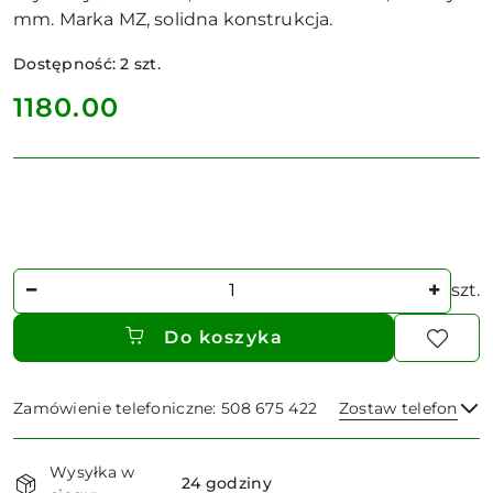
mm. Marka MZ, solidna konstrukcja.
Dostępność:
2
szt.
cena:
1180.00
Ilość
szt.
Do koszyka
Zamówienie telefoniczne: 508 675 422
Zostaw telefon
Dostępność
Wysyłka w
i
24 godziny