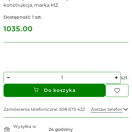
konstrukcja, marka MZ.
Dostępność:
1
szt.
cena:
1035.00
Ilość
szt.
Do koszyka
Zamówienie telefoniczne: 508 675 422
Zostaw telefon
Dostępność
Wysyłka w
i
24 godziny