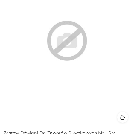
Zestaw Dźwigni Do Zaworów Suwakowych Mz I Riv