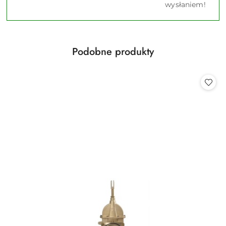
wysłaniem!
Produkty
Podobne produkty
Pomiń karuzelę produktów
o
statusie: