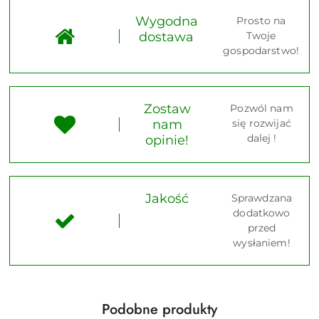
Wygodna
Prosto na
dostawa
Twoje
gospodarstwo!
Zostaw
Pozwól nam
nam
się rozwijać
dalej !
opinie!
Jakość
Sprawdzana
dodatkowo
przed
wysłaniem!
Produkty
Podobne produkty
Pomiń karuzelę produktów