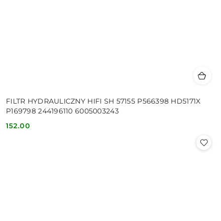
FILTR HYDRAULICZNY HIFI SH 57155 P566398 HD5171X
P169798 244196110 6005003243
152.00
Cena: