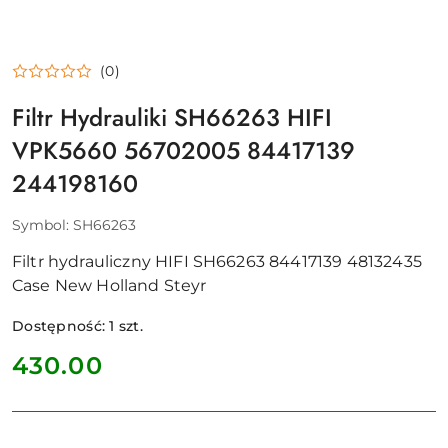
(0)
Filtr Hydrauliki SH66263 HIFI
VPK5660 56702005 84417139
244198160
Symbol:
SH66263
Filtr hydrauliczny HIFI SH66263 84417139 48132435
Case New Holland Steyr
Dostępność:
1
szt.
cena:
430.00