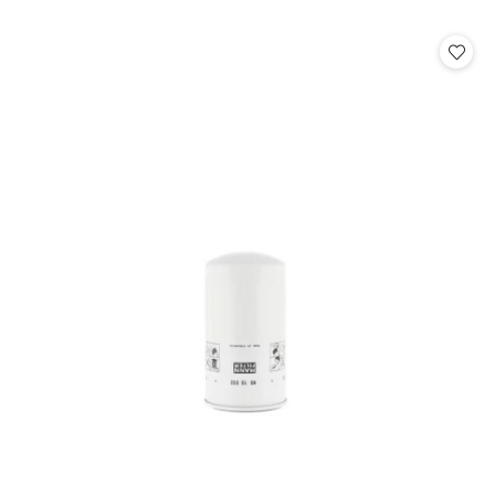
o
statusie: