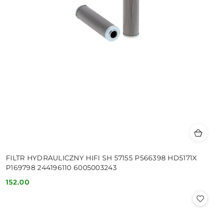
FILTR HYDRAULICZNY HIFI SH 57155 P566398 HD5171X
P169798 244196110 6005003243
152.00
Cena: