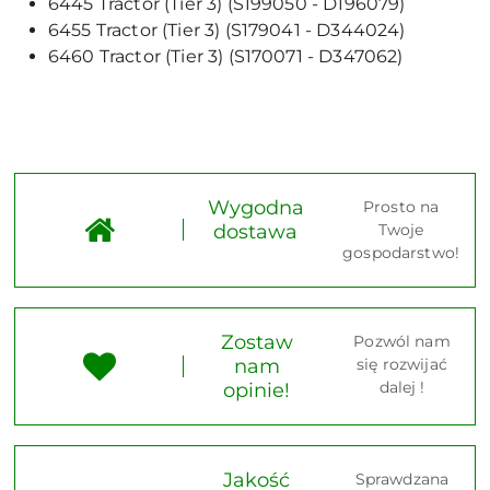
6445 Tractor (Tier 3) (S199050 - D196079)
6455 Tractor (Tier 3) (S179041 - D344024)
6460 Tractor (Tier 3) (S170071 - D347062)
Wygodna
Prosto na
dostawa
Twoje
gospodarstwo!
Zostaw
Pozwól nam
nam
się rozwijać
dalej !
opinie!
Jakość
Sprawdzana