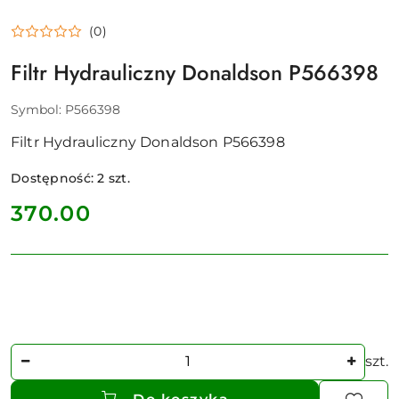
(0)
Filtr Hydrauliczny Donaldson P566398
Symbol:
P566398
Filtr Hydrauliczny Donaldson P566398
Dostępność:
2
szt.
cena:
370.00
Ilość
szt.