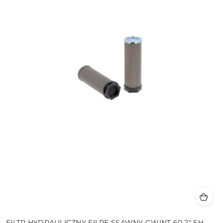
FILTR HYDRAULICZNY FILRE SSAWNY GWINT 60 2" SH