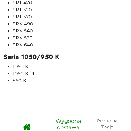
9RT
470
9RT
520
9RT
570
9RX
490
9RX
540
9RX
590
9RX
640
Seria
1050/
950
K
1050
K
1050
K
PL
950
K
Wygodna
Prosto na
dostawa
Twoje