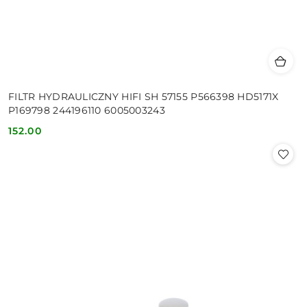
FILTR HYDRAULICZNY HIFI SH 57155 P566398 HD5171X
P169798 244196110 6005003243
152.00
Cena: