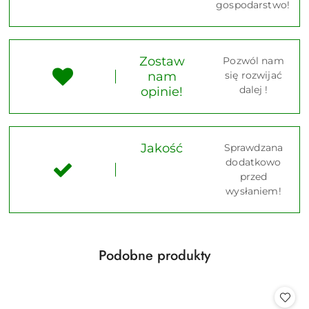
gospodarstwo!
Zostaw
Pozwól nam
nam
się rozwijać
dalej !
opinie!
Jakość
Sprawdzana
dodatkowo
przed
wysłaniem!
Produkty
Podobne produkty
Pomiń karuzelę produktów
o
statusie: