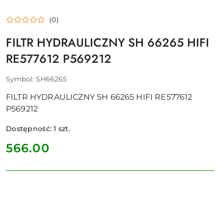
(0)
FILTR HYDRAULICZNY SH 66265 HIFI
RE577612 P569212
Symbol:
SH66265
FILTR HYDRAULICZNY SH 66265 HIFI RE577612
P569212
Dostępność:
1
szt.
cena:
566.00