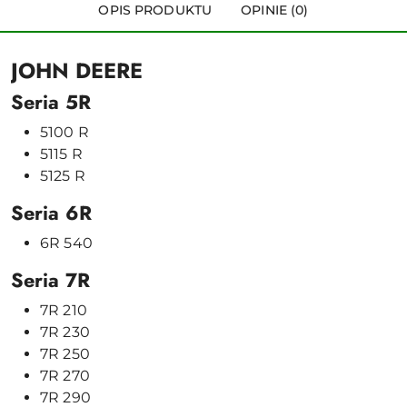
OPIS PRODUKTU
OPINIE (0)
JOHN
DEERE
Seria
5R
5100
R
5115
R
5125
R
Seria
6R
6R
540
Seria
7R
7R
210
7R
230
7R
250
7R
270
7R
290