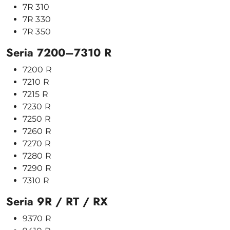
7R
310
7R
330
7R
350
Seria
7200–
7310
R
7200
R
7210
R
7215
R
7230
R
7250
R
7260
R
7270
R
7280
R
7290
R
7310
R
Seria
9R /
RT /
RX
9370
R