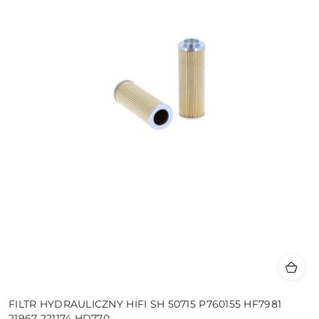
FILTR HYDRAULICZNY HIFI SH 50715 P760155 HF7981
21967 221174 HD770