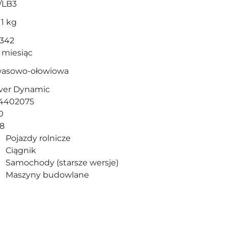
/LB3
11 kg
342
 miesiąc
asowo-ołowiowa
lver Dynamic
4402075
0
8
Pojazdy rolnicze
Ciągnik
Samochody (starsze wersje)
Maszyny budowlane