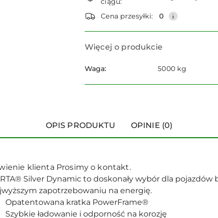
ciągu:
dostawa
Cena przesyłki:
0
Więcej o produkcie
Waga:
5000 kg
OPIS PRODUKTU
OPINIE (0)
enie klienta Prosimy o kontakt.
RTA® Silver Dynamic to doskonały wybór dla pojazdów b
jwyższym zapotrzebowaniu na energię.
Opatentowana kratka PowerFrame®
Szybkie ładowanie i odporność na korozję