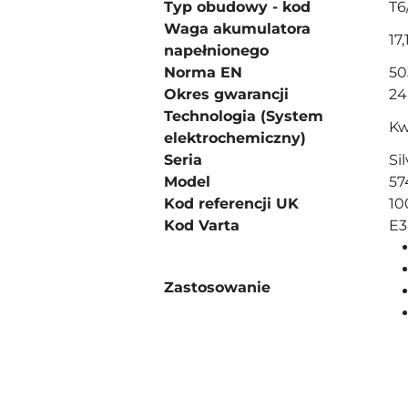
Typ obudowy - kod
T6
Waga akumulatora
17,
napełnionego
Norma EN
50
Okres gwarancji
24
Technologia (System
Kw
elektrochemiczny)
Seria
Si
Model
57
Kod referencji UK
10
Kod Varta
E3
Zastosowanie