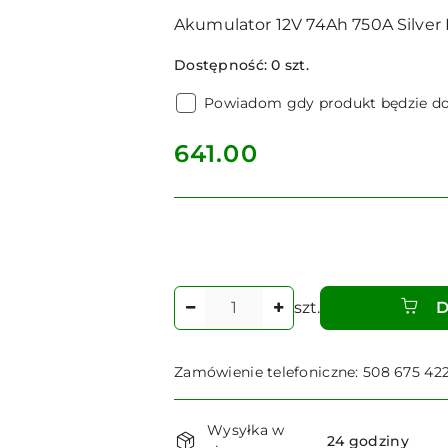
Akumulator 12V 74Ah 750A Silve
Dostępność:
0
szt.
Powiadom gdy produkt będzie d
cena:
641.00
Ilość
szt.
D
Zamówienie telefoniczne: 508 675 42
Dostępność
Wysyłka w
i
24 godziny