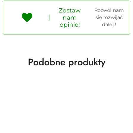
Zostaw
Pozwól nam
nam
się rozwijać
opinie!
dalej !
Produkty
Podobne produkty
o
statusie: