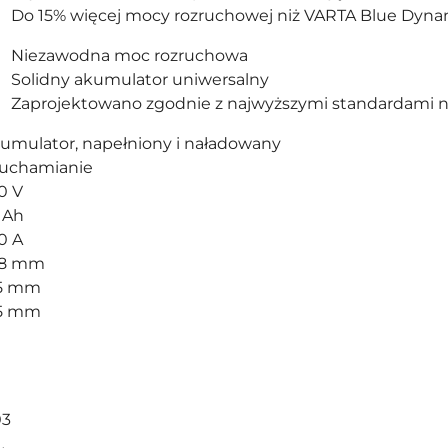
Do 15% więcej mocy rozruchowej niż VARTA Blue Dyna
Niezawodna moc rozruchowa
Solidny akumulator uniwersalny
Zaprojektowano zgodnie z najwyższymi standardami 
umulator, napełniony i naładowany
uchamianie
.0 V
 Ah
0 A
78 mm
5 mm
5 mm
03