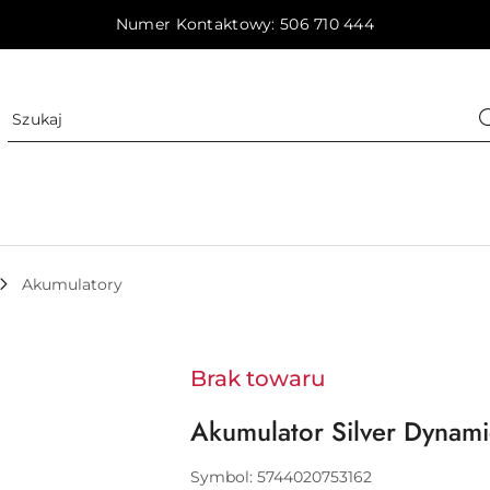
Numer Kontaktowy: 506 710 444
Akumulatory
Brak towaru
Akumulator Silver Dynami
Symbol:
5744020753162