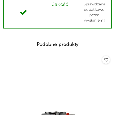
Jakość
Sprawdzana
dodatkowo
przed
wysłaniem!
Produkty
Podobne produkty
Pomiń karuzelę produktów
o
statusie: