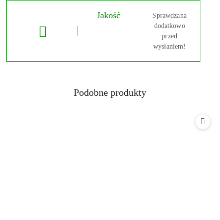
Jakość
Sprawdzana
dodatkowo
przed
wysłaniem!
Produkty
Podobne produkty
Pomiń karuzelę produktów
o
statusie: