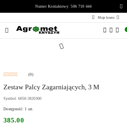
Przejdź do treści głównej
Przejdź do wyszukiwarki
Przejdź do moje konto
Przejdź do menu głównego
Przejdź do opisu produktu
Przejdź do stopki
Numer Kontaktowy: 506 710 444
Moje konto
(0)
Zestaw Palcy Zagarniających, 3 M
Symbol:
6050-3820300
Dostępność:
1
szt.
cena:
385.00