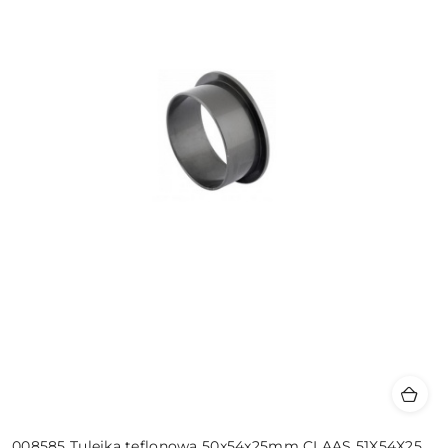
008585 Tulejka teflonowa 50x54x25mm CLAAS 51X54X25