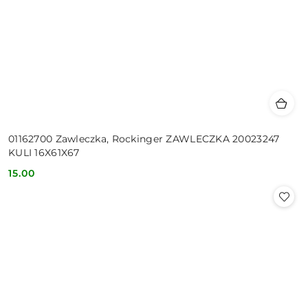
01162700 Zawleczka, Rockinger ZAWLECZKA 20023247
KULI 16X61X67
15.00
Cena: