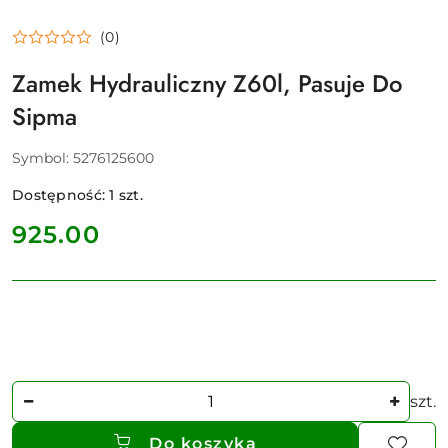
(0)
Zamek Hydrauliczny Z60l, Pasuje Do
Sipma
Symbol:
5276125600
Dostępność:
1
szt.
cena:
925.00
Ilość
szt.
Do koszyka