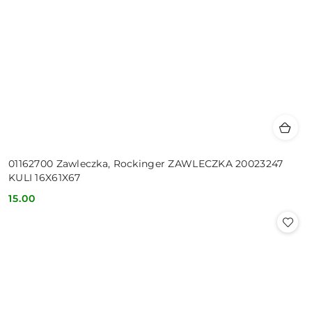
01162700 Zawleczka, Rockinger ZAWLECZKA 20023247
KULI 16X61X67
15.00
Cena: