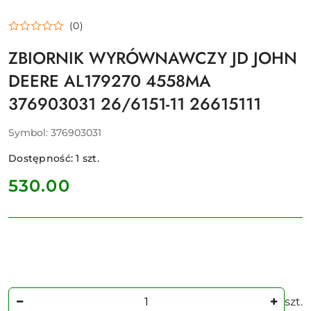
(0)
ZBIORNIK WYRÓWNAWCZY JD JOHN
DEERE AL179270 4558MA
376903031 26/6151-11 26615111
Symbol:
376903031
Dostępność:
1
szt.
cena:
530.00
Ilość
szt.