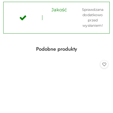
Jakość
Sprawdzana
dodatkowo
przed
wysłaniem!
Produkty
Podobne produkty
Pomiń karuzelę produktów
o
statusie: