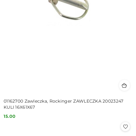
01162700 Zawleczka, Rockinger ZAWLECZKA 20023247
KULI 16X61X67
15.00
Cena: