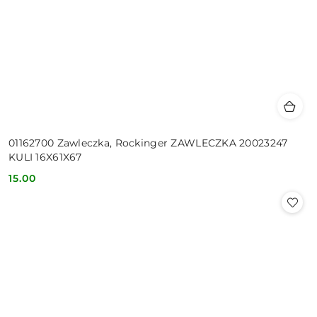
01162700 Zawleczka, Rockinger ZAWLECZKA 20023247
KULI 16X61X67
15.00
Cena: