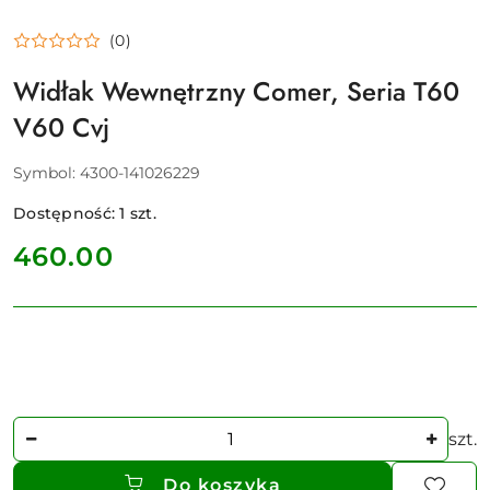
(0)
Widłak Wewnętrzny Comer, Seria T60
V60 Cvj
Symbol:
4300-141026229
Dostępność:
1
szt.
cena:
460.00
Ilość
szt.
Do koszyka