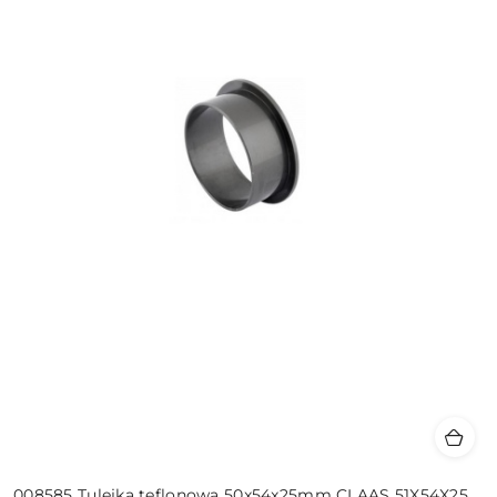
008585 Tulejka teflonowa 50x54x25mm CLAAS 51X54X25