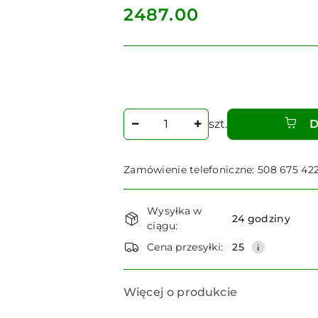
cena:
2487.00
Ilość
szt.
D
Zamówienie telefoniczne: 508 675 42
Dostępność
Wysyłka w
i
24 godziny
ciągu:
dostawa
Cena przesyłki:
25
Więcej o produkcie