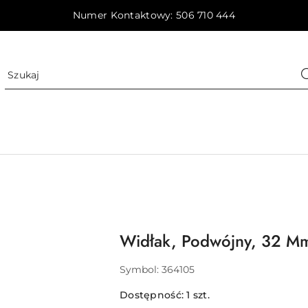
Numer Kontaktowy: 506 710 444
Widłak, Podwójny, 32 M
Symbol:
364105
Dostępność:
1
szt.