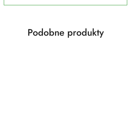
Produkty
Podobne produkty
o
statusie: