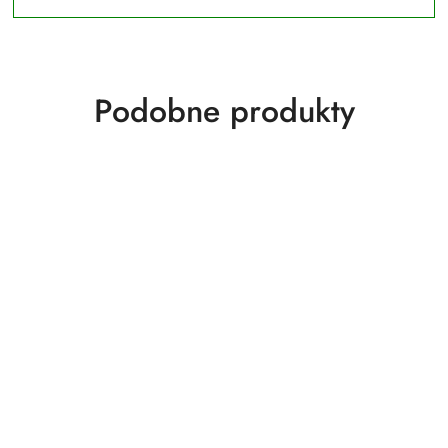
Produkty
Podobne produkty
o
statusie: