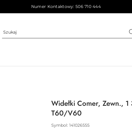
Numer Kontaktowy: 506 710 444
Widełki Comer, Zewn., 1 
T60/V60
Symbol:
141026555