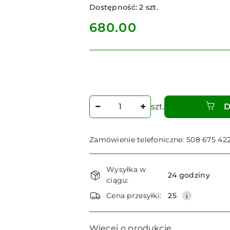
Dostępność:
2
szt.
cena:
680.00
Ilość
szt.
D
Zamówienie telefoniczne: 508 675 42
Dostępność
Wysyłka w
i
24 godziny
ciągu:
dostawa
Cena przesyłki:
25
Więcej o produkcie