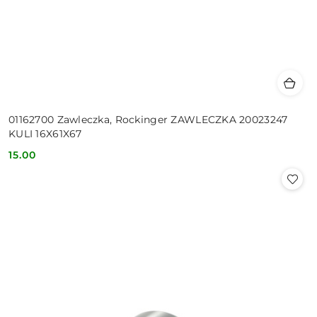
01162700 Zawleczka, Rockinger ZAWLECZKA 20023247
KULI 16X61X67
15.00
Cena: