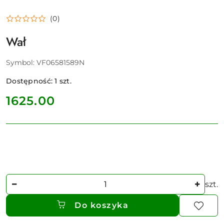
(0)
Wał
Symbol:
VF06581589N
Dostępność:
1
szt.
cena:
1625.00
Ilość
szt.
Do koszyka