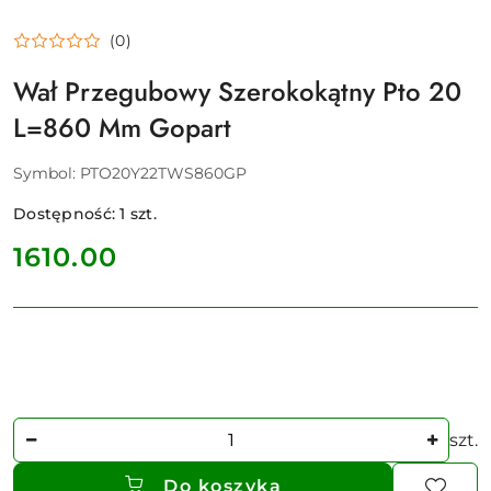
(0)
Wał Przegubowy Szerokokątny Pto 20
L=860 Mm Gopart
Symbol:
PTO20Y22TWS860GP
Dostępność:
1
szt.
cena:
1610.00
Ilość
szt.
Do koszyka