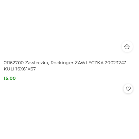
01162700 Zawleczka, Rockinger ZAWLECZKA 20023247
KULI 16X61X67
15.00
Cena: