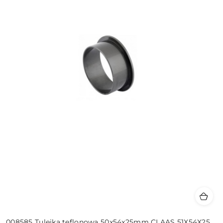
008585 Tulejka teflonowa 50x54x25mm CLAAS 51X54X25