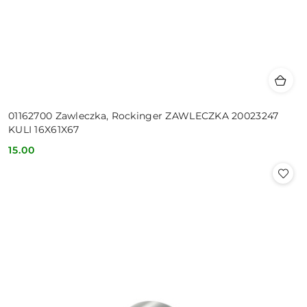
01162700 Zawleczka, Rockinger ZAWLECZKA 20023247
KULI 16X61X67
15.00
Cena: