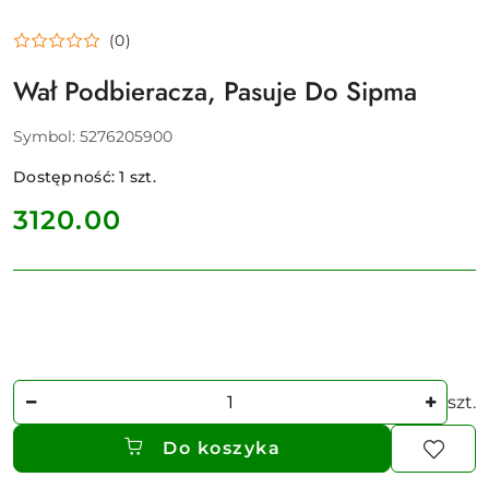
(0)
Wał Podbieracza, Pasuje Do Sipma
Symbol:
5276205900
Dostępność:
1
szt.
cena:
3120.00
Ilość
szt.
Do koszyka