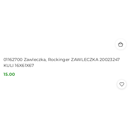
01162700 Zawleczka, Rockinger ZAWLECZKA 20023247
KULI 16X61X67
15.00
Cena: