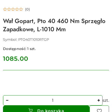
(0)
Wał Gopart, Pto 40 460 Nm Sprzęgło
Zapadkowe, L-1010 Mm
Symbol:
PTO40T1010RTGP
Dostępność:
1
szt.
cena:
1085.00
Ilość
szt.
Do koszyka