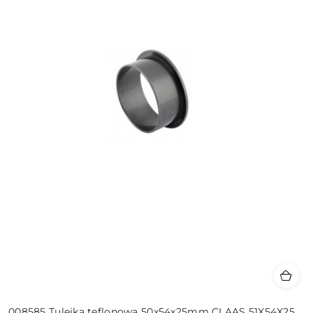
008585 Tulejka teflonowa 50x54x25mm CLAAS 51X54X25