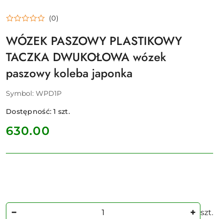
(0)
WÓZEK PASZOWY PLASTIKOWY
TACZKA DWUKOŁOWA wózek
paszowy koleba japonka
Symbol:
WPD1P
Dostępność:
1
szt.
cena:
630.00
Ilość
szt.