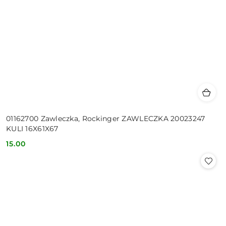
01162700 Zawleczka, Rockinger ZAWLECZKA 20023247
KULI 16X61X67
15.00
Cena: