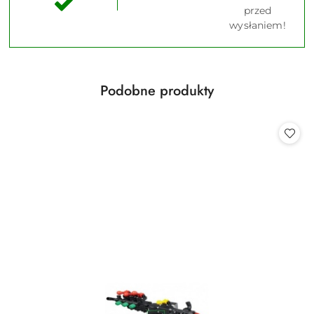
przed
wysłaniem!
Produkty
Podobne produkty
Pomiń karuzelę produktów
o
statusie: