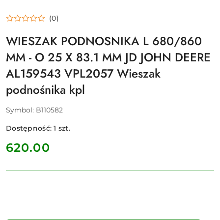
(0)
WIESZAK PODNOSNIKA L 680/860
MM - O 25 X 83.1 MM JD JOHN DEERE
AL159543 VPL2057 Wieszak
podnośnika kpl
Symbol:
B110582
Dostępność:
1
szt.
cena:
620.00