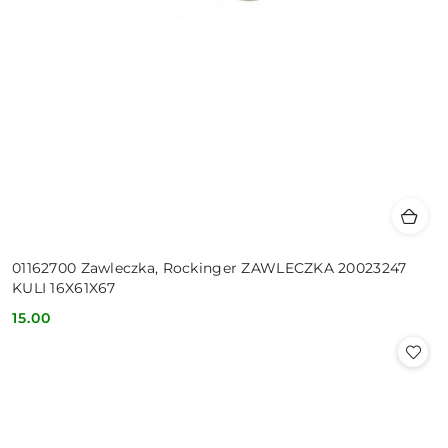
01162700 Zawleczka, Rockinger ZAWLECZKA 20023247
KULI 16X61X67
15.00
Cena: