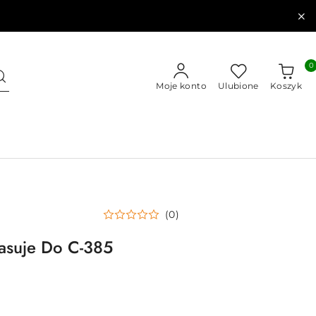
0
Moje konto
Ulubione
Koszyk
(0)
asuje Do C-385