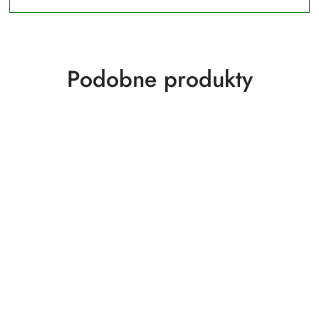
Produkty
Podobne produkty
o
statusie: