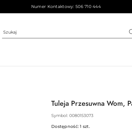
Numer Kontaktowy: 506 710 444
Tuleja Przesuwna Wom, P
Symbol:
0080153073
Dostępność:
1
szt.