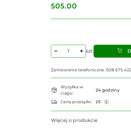
cena:
505.00
Ilość
szt.
D
Zamówienie telefoniczne: 508 675 42
Dostępność
Wysyłka w
i
24 godziny
ciągu:
dostawa
Cena przesyłki:
25
Więcej o produkcie