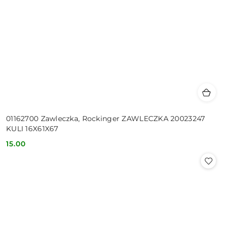
01162700 Zawleczka, Rockinger ZAWLECZKA 20023247
KULI 16X61X67
15.00
Cena: