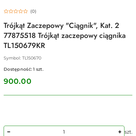
(0)
Trójkąt Zaczepowy "Ciągnik", Kat. 2
77875518 Trójkąt zaczepowy ciągnika
TL150679KR
Symbol:
TL150670
Dostępność:
1
szt.
cena:
900.00
Ilość
szt.