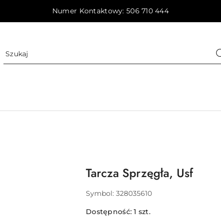
Numer Kontaktowy: 506 710 444
Tarcza Sprzęgła, Usf
Symbol:
328035610
Dostępność:
1
szt.