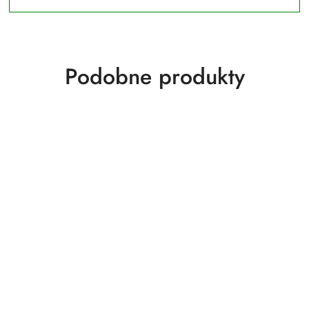
Produkty
Podobne produkty
o
statusie: