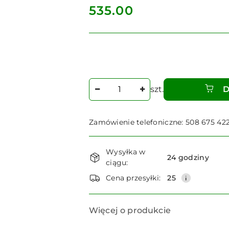
cena:
535.00
Ilość
szt.
D
Zamówienie telefoniczne: 508 675 42
Dostępność
Wysyłka w
i
24 godziny
ciągu:
dostawa
Cena przesyłki:
25
Więcej o produkcie