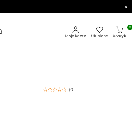
0
Moje konto
Ulubione
Koszyk
(0)